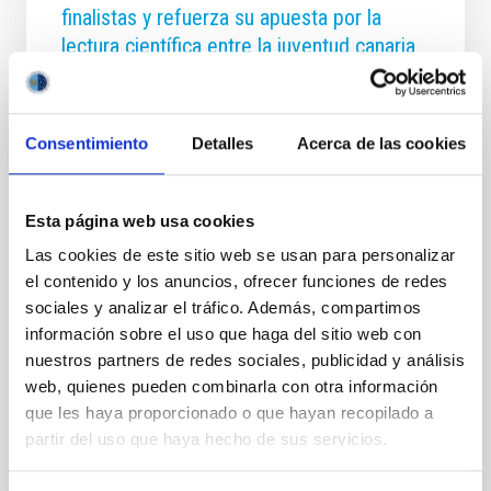
finalistas y refuerza su apuesta por la
lectura científica entre la juventud canaria
El Instituto de Astrofísica de Canarias (IAC) ha
anunciado las obras finalistas del Premio Cosmos, en
sus dos categorías principales: Premio Cosmos
Consentimiento
Detalles
Acerca de las cookies
Estudiantes y Premio Cosmos, impulsando así un
proyecto educativo internacional que llega por
primera vez a España desde Canarias. Con el apoyo
Esta página web usa cookies
del Área STEAM de la Consejería de Educación del
Gobierno de Canarias, el patrocinio de la Fundación
Las cookies de este sitio web se usan para personalizar
CajaCanarias y la colaboración de la Real Academia
el contenido y los anuncios, ofrecer funciones de redes
de las Ciencias de Canarias (RACC), el Premio
sociales y analizar el tráfico. Además, compartimos
Cosmos tiene como objetivo acercar la ciencia
información sobre el uso que haga del sitio web con
contemporánea al aula, fomentar el pensamiento
nuestros partners de redes sociales, publicidad y análisis
crítico e
web, quienes pueden combinarla con otra información
Advertised on
12/18/2025 - 14:15:58
que les haya proporcionado o que hayan recopilado a
partir del uso que haya hecho de sus servicios.