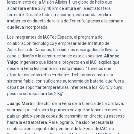
lanzamiento de la Misión Alisios 1: un globo de helio que
alcanzará entre 30 y 40 km de altura en la estratosfera
terrestre. Durante todo su recorrido, esta sonda emitirá
imágenes en directo de la isla de Tenerife gracias a la cámara
que lleva incorporada.
Los integrantes de IACTec Espacio, el programa de
colaboración tecnológico y empresarial del Instituto de
Astrofísica de Canarias, han sido los encargados de llevar a
cabo el diseño y la construcción de este dispositivo.
Alfonso
Ynigo
, ingeniero que lidera el proyecto en el IAC, explica que
desde la Feria les plantearon esta misión. “Tuvimos que
afrontar distintos retos —relata—. Debíamos construir un
sistema fiable, con suficiente autonomía de batería, que fuera
capaz de soportar temperaturas inferiores a los -50ºC y cuyo
peso no sobrepasara los 2 Kg”.
Juanjo Martín
, director de la Feria de la Ciencia de La Orotava,
subraya que esta será la primera vez que se lance en nuestro
país un globo-sonda capaz de transmitir en directo su ascenso
hasta la estratosfera. Para lograrlo, “ha sido necesaria la
colaboración conjunta del personal de la Feria, de IACTec