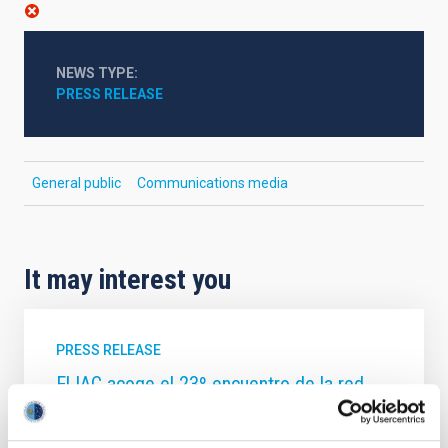
NEWS TYPE
PRESS RELEASE
General public
Communications media
It may interest you
PRESS RELEASE
El IAC acoge el 23º encuentro de la red
MultiDark para avanzar en la búsqueda de
la materia oscura