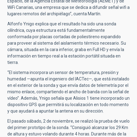
Espacio, de la Agencia Estatal de Meteorología (AEMET) y de
WiFi Canarias, una empresa que se dedica a difundir señal wifi a
lugares remotos del archipiélago”, cuenta Martín.
Alfonfo Ynigo explica que el resultado ha sido una sonda
cilíndrica, cuya estructura está fundamentalmente
conformada por placas cortadas de poliestireno expandido
para proveer al sistema del aislamiento térmico necesario. Su
cámara, situada en la cara inferior, graba en Full HD y envía la
información en tiempo real a la estación portátil situada en
tierra.
“El sistema incorpora un sensor de temperatura, presión y
humedad —apunta el ingeniero del IACTec—, que está instalado
en el exterior de la sonda y que envía datos de telemetría por el
mismo enlace, compartiendo el ancho de banda con la señal de
vídeo”. Además, Ynigo señala que Alisios 1 tiene incorporado un
dispositivo GPS que permitirá su localización en todo momento
y que ayudará a apuntar la antena en su dirección.
El pasado sábado, 2 de noviembre, se realizó la prueba de vuelo
del primer prototipo de la sonda. “Consiguió alcanzar los 29 Km
de altura y estuvo volando durante 4 horas. Durante más de la