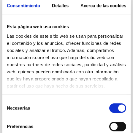
Consentimiento
Detalles
Acerca de las cookies
Durante tres días, especialistas en física de
partículas, astrofísica, cosmología, neutrinos, rayos
gamma y simulaciones compartieron en Tenerife los
últimos avances para descifrar uno de los mayores
Esta página web usa cookies
enigmas del Universo. El Instituto de Astrofísica de
Las cookies de este sitio web se usan para personalizar
Canarias (IAC) acogió la semana pasada, del 17 al 19
el contenido y los anuncios, ofrecer funciones de redes
de junio, el 23rd MultiDark Meeting, un encuentro
sociales y analizar el tráfico. Además, compartimos
científico que reunió a especialistas de distintos
centros de investigación españoles para abordar una
información sobre el uso que haga del sitio web con
de las grandes preguntas abiertas de la física
nuestros partners de redes sociales, publicidad y análisis
contemporánea: ¿de qué está hecha la materia
web, quienes pueden combinarla con otra información
oscura? El congreso fue organizado por la línea
que les haya proporcionado o que hayan recopilado a
partir del uso que haya hecho de sus servicios.
Advertised on
06/24/2026 - 08:19:11
Selección
Necesarias
de
consentimiento
Preferencias