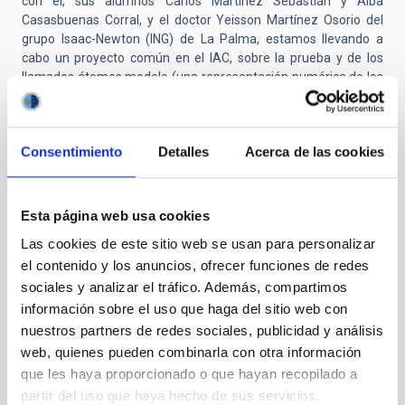
con él, sus alumnos Carlos Martínez Sebastián y Alba
Casasbuenas Corral, y el doctor Yeisson Martínez Osorio del
grupo Isaac-Newton (ING) de La Palma, estamos llevando a
cabo un proyecto común en el IAC, sobre la prueba y de los
llamados átomos modelo (una representación numérica de los
niveles electrónicos y todas las transiciones relacionadas)”.
Este trabajo permitirá realizar un diagnóstico preciso del
contenido de metales en la superficie de las estrellas masivas
Consentimiento
Detalles
Acerca de las cookies
(principalmente carbono, nitrógeno, oxígeno y helio), mediante
espectroscopia cuantitativa y permitirá formular previsiones
sobre la evolución de las estrellas masivas, aún desconocida en
Esta página web usa cookies
muchos detalles importantes.
Las cookies de este sitio web se usan para personalizar
el contenido y los anuncios, ofrecer funciones de redes
sociales y analizar el tráfico. Además, compartimos
información sobre el uso que haga del sitio web con
nuestros partners de redes sociales, publicidad y análisis
web, quienes pueden combinarla con otra información
que les haya proporcionado o que hayan recopilado a
partir del uso que haya hecho de sus servicios.