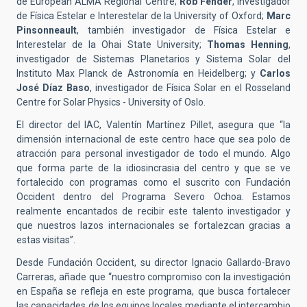
de European ALMA Regional Centre;
Rob Fender
, investigador
de Física Estelar e Interestelar de la University of Oxford;
Marc
Pinsonneault
, también investigador de Física Estelar e
Interestelar de la Ohai State University;
Thomas Henning
,
investigador de Sistemas Planetarios y Sistema Solar del
Instituto Max Planck de Astronomía en Heidelberg; y
Carlos
José Díaz Baso
, investigador de Física Solar en el Rosseland
Centre for Solar Physics - University of Oslo.
El director del IAC, Valentín Martínez Pillet, asegura que “la
dimensión internacional de este centro hace que sea polo de
atracción para personal investigador de todo el mundo. Algo
que forma parte de la idiosincrasia del centro y que se ve
fortalecido con programas como el suscrito con Fundación
Occident dentro del Programa Severo Ochoa. Estamos
realmente encantados de recibir este talento investigador y
que nuestros lazos internacionales se fortalezcan gracias a
estas visitas”.
Desde Fundación Occident, su director Ignacio Gallardo-Bravo
Carreras, añade que “nuestro compromiso con la investigación
en España se refleja en este programa, que busca fortalecer
las capacidades de los equipos locales mediante el intercambio