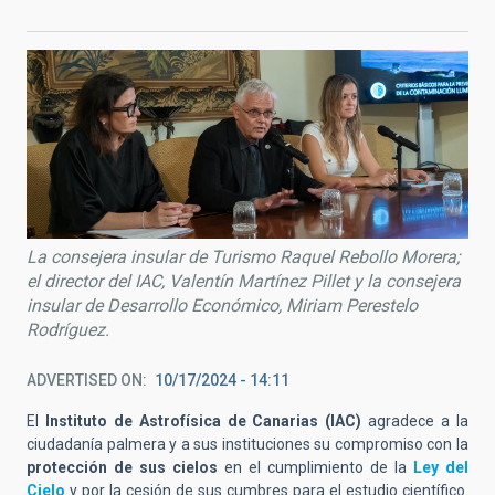
La consejera insular de Turismo Raquel Rebollo Morera;
el director del IAC, Valentín Martínez Pillet y la consejera
insular de Desarrollo Económico, Miriam Perestelo
Rodríguez.
ADVERTISED ON
10/17/2024 - 14:11
El
Instituto de Astrofísica de Canarias (IAC)
agradece a la
ciudadanía palmera y a sus instituciones su compromiso con la
protección de sus cielos
en el cumplimiento de la
Ley del
Cielo
y por la cesión de sus cumbres para el estudio científico.