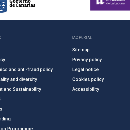
C
IAC PORTAL
Sitemap
ncy
Privacy policy
ics and anti-fraud policy
Legal notice
lity and diversity
Cookies policy
 and Sustainability
Accessibility
C
ts
nding
hoa Programme