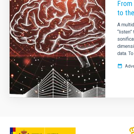
From 
to th
A multi
“listen”
sonifica
dimensio
data. To
Adve