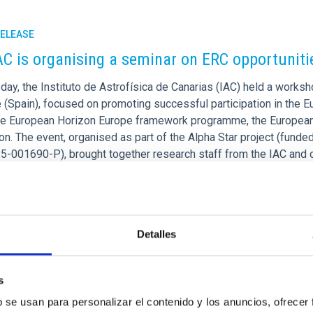
RELEASE
AC is organising a seminar on ERC opportunit
day, the Instituto de Astrofísica de Canarias (IAC) held a work
e (Spain), focused on promoting successful participation in the 
he European Horizon Europe framework programme, the European 
on. The event, organised as part of the Alpha Star project (fund
-001690-P), brought together research staff from the IAC and o
tem
rtised on
06/24/2026 - 11:24:50
Detalles
s
b se usan para personalizar el contenido y los anuncios, ofrecer