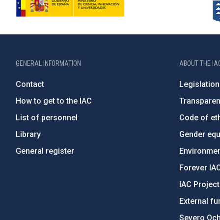
GENERAL INFORMATION
ABOUT THE IA
Contact
Legislation
How to get to the IAC
Transpare
List of personnel
Code of eth
Library
Gender equa
General register
Environment
Forever IA
IAC Projec
External fu
Severo Oc