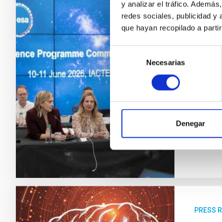
y analizar el tráfico. Ademá
PRESS 
redes sociales, publicidad y
The I
que hayan recopilado a parti
facili
Selección
On 10 a
Necesarias
de
Institu
consentimiento
(SPC), 
purpose
in the p
Denegar
Adve
PRESS 