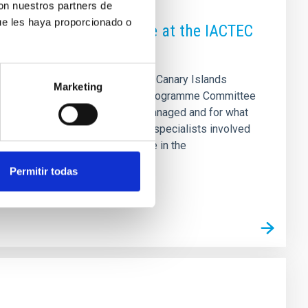
con nuestros partners de
ue les haya proporcionado o
fic Programme Committee at the IACTEC
business collaboration hub of the Canary Islands
Marketing
an Space Agency’s (ESA) Science Programme Committee
s science programme should be managed and for what
m the 23 ESA member states and specialists involved
will shape European space science in the
Permitir todas