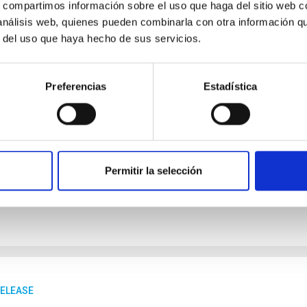
s, compartimos información sobre el uso que haga del sitio web 
RELEASE
 análisis web, quienes pueden combinarla con otra información q
AC is hosting the meeting of the ESA Scienti
r del uso que haya hecho de sus servicios.
ties
nd 11 June, the IACTEC facilities – the technology transfer and 
Preferencias
Estadística
te of Astrophysics (IAC) – will host the meeting of the Europe
the body responsible for deciding how funds allocated to ESA’
s. The meeting in Tenerife brings together representatives fro
lanning, selection and monitoring of the scientific projects that 
Permitir la selección
rtised on
06/10/2026 - 15:07:35
RELEASE