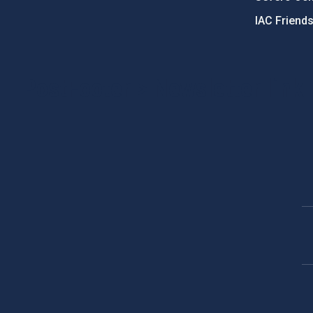
IAC Friend
PostFooter > Newsletter link