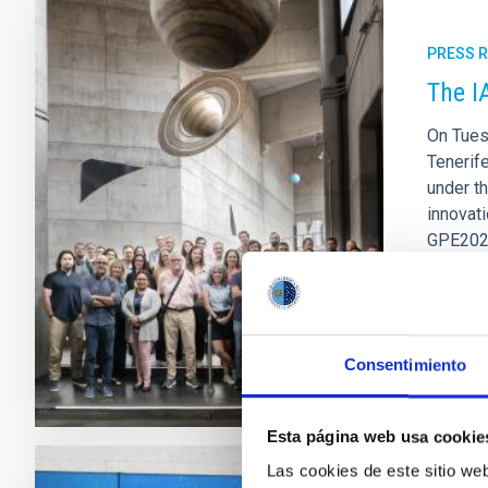
PRESS 
The I
On Tues
Tenerif
under t
innovati
GPE2025
ecosys
Adve
Consentimiento
Esta página web usa cookie
Las cookies de este sitio we