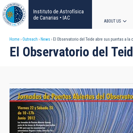
Skip
to
Instituto de Astrofísica
main
de Canarias • IAC
ABOUT US
content
Main
Breadcrumb
Home
Outreach
News
El Observatorio del Teide abre sus puertas a la 
navigat
El Observatorio del Tei