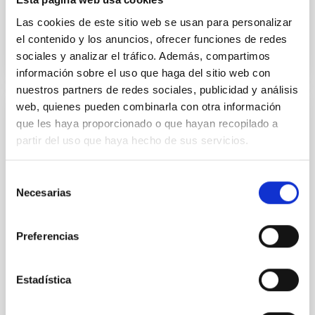
Advertised on
07/20/2026 - 17:25:53
Las cookies de este sitio web se usan para personalizar
el contenido y los anuncios, ofrecer funciones de redes
sociales y analizar el tráfico. Además, compartimos
información sobre el uso que haga del sitio web con
nuestros partners de redes sociales, publicidad y análisis
web, quienes pueden combinarla con otra información
PRESS RELEASE
que les haya proporcionado o que hayan recopilado a
partir del uso que haya hecho de sus servicios.
The IAC and the Gran Telescopio Canarias
participate in the discovery of a
supermassive black hole that is fading at
Selección
Necesarias
de
an extraordinarily rapid rate
consentimiento
An international team of astronomers, including
Preferencias
researchers from the Instituto de Astrofísica de
Canarias (IAC) and the Gran Telescopio Canarias
(GTC), has observed a dramatic change in a
Estadística
supermassive black hole. Located about 10 billion
light-years away, the object dimmed to roughly one-
twentieth of its former brightness in just two