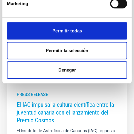
Marketing
decades — an extraordinarily short interval on cosmic
timescales. The discovery was made within a
collaborative observing framework linking Japan’s
Subaru Telescope with the GTC in Spain’s Canary
Islands at the Roque de los Muchachos Observatory,
Permitir todas
in La Palma
Advertised on
03/25/2026 - 09:00:00
Permitir la selección
Denegar
PRESS RELEASE
El IAC impulsa la cultura científica entre la
juventud canaria con el lanzamiento del
Premio Cosmos
El Instituto de Astrofísica de Canarias (IAC) organiza