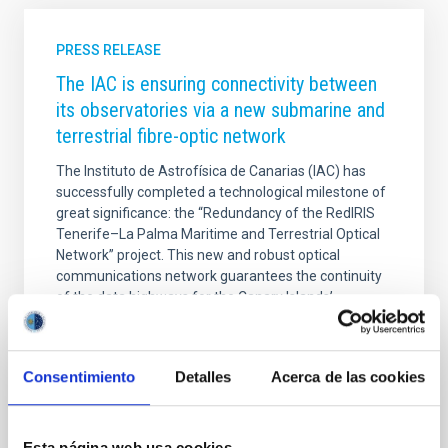
PRESS RELEASE
The IAC is ensuring connectivity between
its observatories via a new submarine and
terrestrial fibre-optic network
The Instituto de Astrofísica de Canarias (IAC) has
successfully completed a technological milestone of
great significance: the “Redundancy of the RedIRIS
Tenerife–La Palma Maritime and Terrestrial Optical
Network” project. This new and robust optical
communications network guarantees the continuity
of the data highways for the Canary Islands’
observatories — the Teide Observatory (OT) in
Tenerife and the Roque de los Muchachos
Observatory (ORM) in La Palma — ensuring their
Consentimiento
Detalles
Acerca de las cookies
connectivity in the event of any technical or
environmental contingency. This achievement is the
result of a joint
Esta página web usa cookies