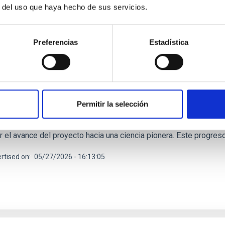
r del uso que haya hecho de sus servicios.
RELEASE
Preferencias
Estadística
oque de los Muchachos Observatory will host 
copes in October
enkov Telescope Array Observatory (CTAO) , el futuro observat
 del mundo, continúa su avance constante hacia su fase de opera
Permitir la selección
da en Santa Cruz de La Palma, Islas Canarias (España), represen
a Colaboración LST del CTAO , el Cabildo de La Palma y el Instit
r el avance del proyecto hacia una ciencia pionera. Este progres
rtised on
05/27/2026 - 16:13:05