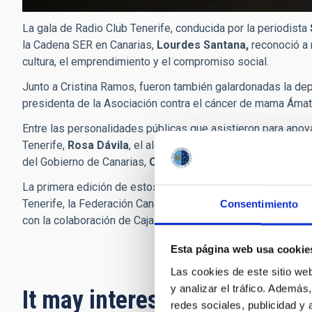
La gala de Radio Club Tenerife, conducida por la periodista
la Cadena SER en Canarias,
Lourdes Santana,
reconoció a 
cultura, el emprendimiento y el compromiso social.
Junto a Cristina Ramos, fueron también galardonadas la de
presidenta de la Asociación contra el cáncer de mama Áma
Entre las personalidades públicas que asistieron para apoyar
Tenerife,
Rosa Dávila
, el alcalde de Santa Cruz de Tenerife
del Gobierno de Canarias,
Candelaria Delgado
.
La primera edición de estos premios cuenta con el patrocin
Tenerife, la Federación Canaria de Municipios y el área de 
Consentimiento
con la colaboración de Cajasiete y Cocacola.
Esta página web usa cookie
Las cookies de este sitio we
y analizar el tráfico. Ademá
It may interest you
redes sociales, publicidad y