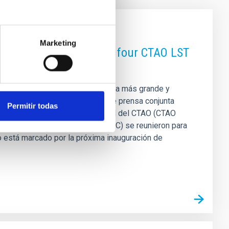
Marketing
the inauguration of the four CTAO LST
orio de astronomía de rayos gamma más grande y
ciones iniciales. En una rueda de prensa conjunta
Permitir todas
tantes de la Organización Central del CTAO (CTAO
uto de Astrofísica de Canarias (IAC) se reunieron para
o está marcado por la próxima inauguración de