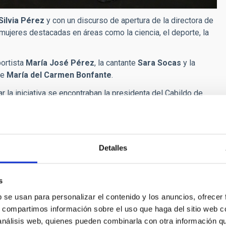
Silvia Pérez
y con un discurso de apertura de la directora de
mujeres destacadas en áreas como la ciencia, el deporte, la
portista
María José Pérez
, la cantante
Sara Socas
y la
te
María del Carmen Bonfante
.
 la iniciativa se encontraban la presidenta del Cabildo de
,
José Manuel Bermúdez
, y la consejera de Bienestar Social
io del Gobierno de Canarias Islas Iguales, Cabildo de
políticas sociales del Ayuntamiento de Santa Cruz de Tenerife,
Detalles
s
b se usan para personalizar el contenido y los anuncios, ofrecer
s, compartimos información sobre el uso que haga del sitio web 
 análisis web, quienes pueden combinarla con otra información q