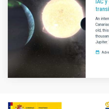
IAC y
trans
An inter
Canarias
old, thi
thousan
Jupiter.
Adve