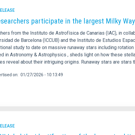
RELEASE
esearchers participate in the largest Milky W
ers from the Instituto de Astrofísica de Canarias (IAC), in coll
rsidad de Barcelona (ICCUB) and the Instituto de Estudios Espaci
ional study to date on massive runaway stars including rotation a
d in Astronomy & Astrophysics , sheds light on how these stellar
es reveal about their intriguing origins. Runaway stars are stars t
rtised on
01/27/2026 - 10:13:49
RELEASE