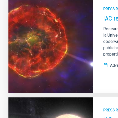
PRESS 
IAC r
Research
la Unive
observat
publishe
properti
Adve
PRESS 