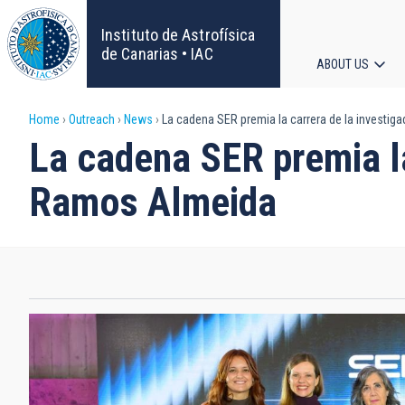
Skip
to
Instituto de Astrofísica
main
de Canarias • IAC
ABOUT US
content
Main
Breadcrumb
Home
Outreach
News
La cadena SER premia la carrera de la investig
navigat
La cadena SER premia la
Ramos Almeida