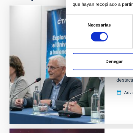
que hayan recopilado a parti
Selección
PRESS 
Necesarias
de
The R
consentimiento
teles
El Cher
potente
Denegar
celebra
ERIC), l
destaca
Adve