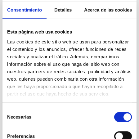
magnéticos a través de la superficie solar; la dinámica y el
calentamiento de la cromosfera; los mecanismos que generan
Consentimiento
Detalles
Acerca de las cookies
las erupciones solares; el acoplamiento magnético de la
atmósfera solar.
Esta página web usa cookies
Enlaces de interés:
Las cookies de este sitio web se usan para personalizar
European Solar Telescope:
http://www.est-
el contenido y los anuncios, ofrecer funciones de redes
east.eu/est/index.php
sociales y analizar el tráfico. Además, compartimos
Astrógrafo STC:
https://www.facebook.com/AstrografoSTC/
información sobre el uso que haga del sitio web con
100 Lunas cuadradas:
http://www.iac.es/divulgacion.php?
nuestros partners de redes sociales, publicidad y análisis
op1=16&id=1351
web, quienes pueden combinarla con otra información
que les haya proporcionado o que hayan recopilado a
partir del uso que haya hecho de sus servicios.
NEWS TYPE
PRESS RELEASE
Selección
SCOPE
Necesarias
de
OUTREACH
consentimiento
Preferencias