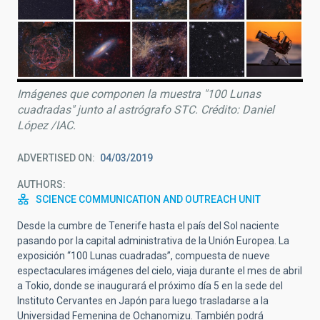
Imágenes que componen la muestra "100 Lunas
cuadradas" junto al astrógrafo STC. Crédito: Daniel
López /IAC.
ADVERTISED ON
04/03/2019
AUTHORS
SCIENCE COMMUNICATION AND OUTREACH UNIT
Desde la cumbre de Tenerife hasta el país del Sol naciente
pasando por la capital administrativa de la Unión Europea. La
exposición “100 Lunas cuadradas”, compuesta de nueve
espectaculares imágenes del cielo, viaja durante el mes de abril
a Tokio, donde se inaugurará el próximo día 5 en la sede del
Instituto Cervantes en Japón para luego trasladarse a la
Universidad Femenina de Ochanomizu. También podrá