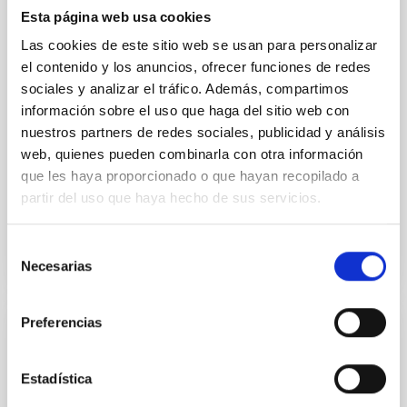
centrado en el programa Ciencia por Mujeres ,
Esta página web usa cookies
iniciativa que impulsa la investigación y el liderazgo
Las cookies de este sitio web se usan para personalizar
científico femenino africano. El director del programa
el contenido y los anuncios, ofrecer funciones de redes
Ciencia por Mujeres, Juan Algar , la coordinadora del
programa, María Almela , y la técnica de proyectos,
sociales y analizar el tráfico. Además, compartimos
Emma Garcia Taboadela , fueron recibidos por el
información sobre el uso que haga del sitio web con
director del IAC, Valentín Martínez Pillet , y por el
nuestros partners de redes sociales, publicidad y análisis
coordinador de investigación del IAC, Jonay I.
web, quienes pueden combinarla con otra información
González Hernández . Durante
que les haya proporcionado o que hayan recopilado a
partir del uso que haya hecho de sus servicios.
Advertised on
05/19/2026 - 14:52:20
Selección
Necesarias
de
consentimiento
Preferencias
PRESS RELEASE
The IAC is organising the SEA’s first
Estadística
symposium dedicated to the