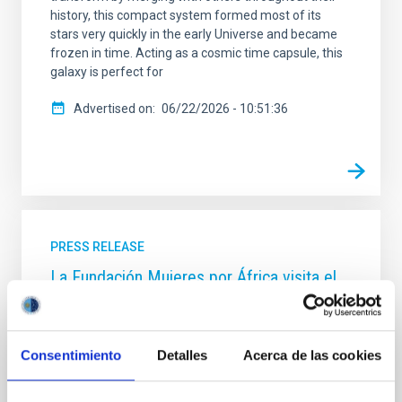
history, this compact system formed most of its
stars very quickly in the early Universe and became
frozen in time. Acting as a cosmic time capsule, this
galaxy is perfect for
Advertised on
06/22/2026 - 10:51:36
PRESS RELEASE
La Fundación Mujeres por África visita el
IAC en el marco del programa Ciencia por
Mujeres
Consentimiento
Detalles
Acerca de las cookies
Representantes de la Fundación Mujeres por África
visitaron hoy la sede del Instituto de Astrofísica de
Canarias en La Laguna, en un encuentro institucional