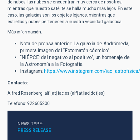
de nubes: las nubes se encuentran muy cerca de nosotros,
mientras que nuestro satélite se halla mucho más lejos. En este
caso, las galaxias son los objetos lejanos, mientras que
estrellas y nubes pertenecen a nuestra vecindad galáctica.
Más información:
Nota de prensa anterior: La galaxia de Andrómeda,
primera imagen del “Fotomatón cósmico"
“NIÉPCE: del negativo al positivo”, un homenaje de
la Astronomía a la Fotografía
Instagram:
https://www.instagram.com/iac_astrofisica
Contacto:
Alfred Rosenberg:
alf
[at]
iac.es
(alf[at]iac[dot]es)
Teléfono: 922605200
NEWS TYPE
PRESS RELEASE