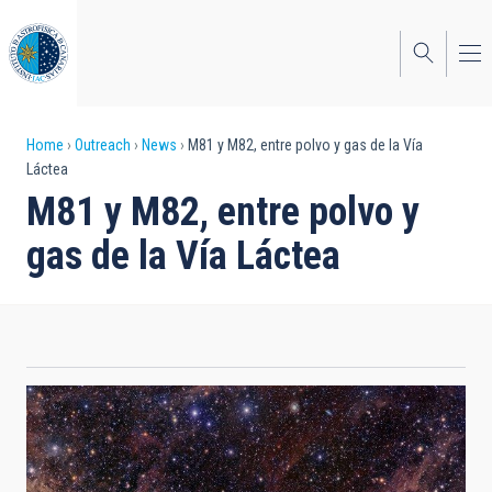
Skip
to
main
content
Breadcrumb
Home
Outreach
News
M81 y M82, entre polvo y gas de la Vía
Láctea
M81 y M82, entre polvo y
gas de la Vía Láctea