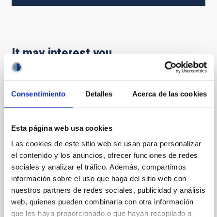
It may interest you
PRESS RELEASE
Consentimiento
Detalles
Acerca de las cookies
Del Cielo a la Tesis celebra su primer
aniversario con exoplanetas habitables y
telescopios Cherenkov
Esta página web usa cookies
Las cookies de este sitio web se usan para personalizar
El ciclo de charlas divulgativas Del Cielo a la Tesis,
el contenido y los anuncios, ofrecer funciones de redes
impulsado por el estudiantado predoctoral del
Instituto de Astrofísica de Canarias (IAC) y la
sociales y analizar el tráfico. Además, compartimos
Universidad de La Laguna (ULL) para acercar la
información sobre el uso que haga del sitio web con
investigación astrofísica a la ciudadanía, celebrará
nuestros partners de redes sociales, publicidad y análisis
una nueva sesión el próximo jueves 23 de julio a las
web, quienes pueden combinarla con otra información
17:00 horas en el Museo de la Ciencia y el Cosmos,
que les haya proporcionado o que hayan recopilado a
del Organismo Autónomo de Museos y Centros del