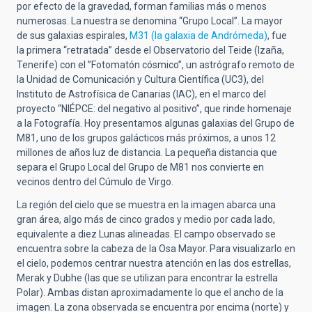
por efecto de la gravedad, forman familias más o menos
numerosas. La nuestra se denomina “Grupo Local”. La mayor
de sus galaxias espirales,
M31 (la galaxia de Andrómeda)
, fue
la primera “retratada” desde el Observatorio del Teide (Izaña,
Tenerife) con el ”Fotomatón cósmico”, un astrógrafo remoto de
la Unidad de Comunicación y Cultura Científica (UC3), del
Instituto de Astrofísica de Canarias (IAC), en el marco del
proyecto “NIÉPCE: del negativo al positivo”, que rinde homenaje
a la Fotografía. Hoy presentamos algunas galaxias del Grupo de
M81, uno de los grupos galácticos más próximos, a unos 12
millones de años luz de distancia. La pequeña distancia que
separa el Grupo Local del Grupo de M81 nos convierte en
vecinos dentro del Cúmulo de Virgo.
La región del cielo que se muestra en la imagen abarca una
gran área, algo más de cinco grados y medio por cada lado,
equivalente a diez Lunas alineadas. El campo observado se
encuentra sobre la cabeza de la Osa Mayor. Para visualizarlo en
el cielo, podemos centrar nuestra atención en las dos estrellas,
Merak y Dubhe (las que se utilizan para encontrar la estrella
Polar). Ambas distan aproximadamente lo que el ancho de la
imagen. La zona observada se encuentra por encima (norte) y