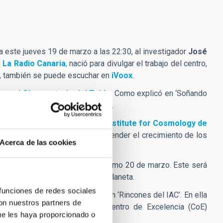
a este jueves 19 de marzo a las 22:30, al investigador
José
y
La Radio Canaria
,
nació para divulgar el trabajo del centro,
,
también se puede escuchar en
iVoox
.
 en el
Observatorio del Teide
. Como explicó en ‘Soñando
forzará su posición internacional.
s’ en coordinación con el
Kavli Institute for Cosmology de
ha investigación ha permitido entender el crecimiento de los
Acerca de las cookies
imavera, que tendrá lugar el próximo 20 de marzo. Este será
e, la misma duración en todo el planeta.
 funciones de redes sociales
fica (UC3), encabezó la sección ‘Rincones del IAC’. En ella
con nuestros partners de
osicionar a Canarias como un Centro de Excelencia (CoE)
ue les haya proporcionado o