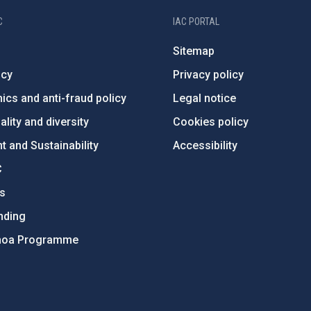
C
IAC PORTAL
Sitemap
ncy
Privacy policy
ics and anti-fraud policy
Legal notice
lity and diversity
Cookies policy
 and Sustainability
Accessibility
C
ts
nding
hoa Programme
s