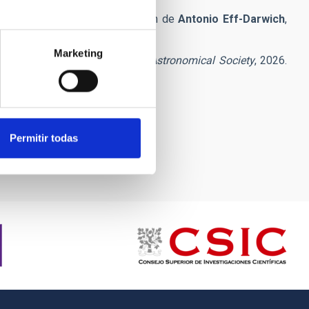
isodio contó con la participación de
Antonio Eff-Darwich
,
ersidad de La Laguna.
Marketing
,
Monthly Notices of the Royal Astronomical Society
, 2026.
Permitir todas