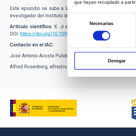
que hayan recopilado a parti
Este episodio se sube a la plataforma de podcast iVoox, 
investigador del Instituto de Astrofísica de Canarias
y
Vale
Selección
Necesarias
de
Artículo científico:
X. Ji et al.,
“Lord of LRDs: insights int
consentimiento
DOI:
https://doi.org/10.1093/mnras/staf2235
Contacto en el IAC:
Jose Antonio Acosta Pulido,
jap
[at]
iac.es
(
jap[at]iac[dot]es
)
Denegar
Alfred Rosenberg,
alfred.rosenberg
[at]
iac.es
(
alfred[dot]ro