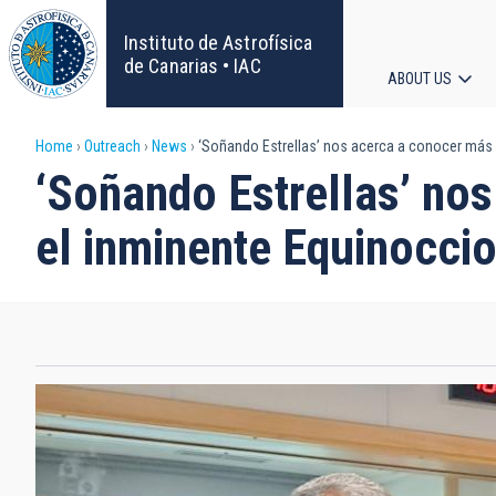
Skip
to
Instituto de Astrofísica
main
de Canarias • IAC
ABOUT US
content
Main
Breadcrumb
Home
Outreach
News
‘Soñando Estrellas’ nos acerca a conocer más s
navigat
‘Soñando Estrellas’ nos
el inminente Equinocci