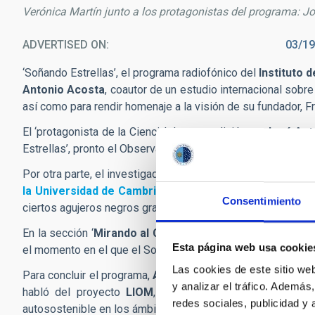
Verónica Martín junto a los protagonistas del programa: Jo
ADVERTISED ON
03/19
‘Soñando Estrellas’, el programa radiofónico del
Instituto 
Antonio Acosta
, coautor de un estudio internacional sobre
así como para rendir homenaje a la visión de su fundador, 
El ‘protagonista de la Ciencia’ de esta edición es
José Ant
Estrellas’, pronto el Observatorio será el primero en todo e
Por otra parte, el investigador reveló los detalles de su par
la Universidad de Cambridge
y en la que ha participado 
Consentimiento
ciertos agujeros negros gracias también al
Gran Telescopi
En la sección ‘
Mirando al Cielo’
, el astrofísico-divulgador 
Esta página web usa cookie
el momento en el que el Sol se alinee con el ecuador celest
Las cookies de este sitio we
Para concluir el programa,
Alberto Fox,
estudiante de Perio
y analizar el tráfico. Ademá
habló del proyecto
LIOM
, el Laboratorio de Innovació
redes sociales, publicidad y
autosostenible en los ámbitos del Nuevo Espacio y tecnolo