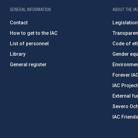
GENERAL INFORMATION
ABOUT THE IA
Contact
Legislation
How to get to the IAC
Transpare
List of personnel
Code of eth
Library
Gender equa
General register
Environment
Forever IA
IAC Projec
External fu
Severo Oc
IAC Friend