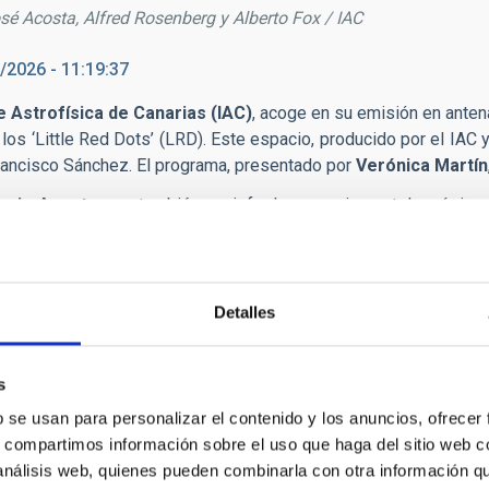
sé Acosta, Alfred Rosenberg y Alberto Fox / IAC
/2026 - 11:19:37
de Astrofísica de Canarias (IAC)
, acoge en su emisión en anten
 los ‘Little Red Dots’ (LRD). Este espacio, producido por el IAC 
Francisco Sánchez. El programa, presentado por
Verónica Martín
onio Acosta
, que también es jefe de operaciones telescópicas
l mundo en poder estudiar todos los rangos de la luz, algo que re
ticipación en un
estudio internacional
sobre los ‘Little Red Dot
también la investigadora del IAC
Cristina Ramos Almeid
a. Dic
Detalles
o Canarias
.
del IAC,
Alfred Rosenberg
, explica qué es el Equinoccio de pr
s
e, lo que motivará que el día y la noche tengan, aproximadament
b se usan para personalizar el contenido y los anuncios, ofrecer
dismo en prácticas en la Unidad de Comunicación y Cultura Cientí
s, compartimos información sobre el uso que haga del sitio web 
n en Optomecánica de la iniciativa Celeste, que persigue p
 análisis web, quienes pueden combinarla con otra información q
gía óptica.