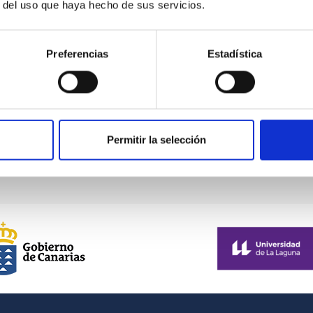
r del uso que haya hecho de sus servicios.
al igual que el
programa del pasado 12 de marzo
. Dicho ep
ntina Ghiraldo
, estudiante del Máster en Astrofísica de la Univ
Preferencias
Estadística
o a 'Little Red Dot' with a low-ionization spectrum at z = 0.1”
Permitir la selección
senberg[at]iac[dot]es
)