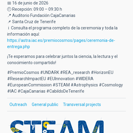
📅
16 de junio de 2026
🕘
Recepción: 09:00 – 09:30 h
📍
Auditorio Fundación CajaCanarias
📌
Santa Cruz de Tenerife
ℹ️ Consulta el programa completo de la ceremonia y toda la
información aquí:
https://astra.iac.es/premiocosmos/pages/ceremonia-de-
entrega.php
¡Te esperamos para celebrar juntos la ciencia, la lectura y el
conocimiento compartido!
#PremioCosmos #UNDARK #REA_research #HorizonEU
#ResearchImpactEU #EUInnovation #WIDERA
#EuropeanCommission #STEAM #Astrophysics #Cosmology
#IAC #CajaCanarias #CabildoDeTenerife
Outreach
General public
Transversal projects