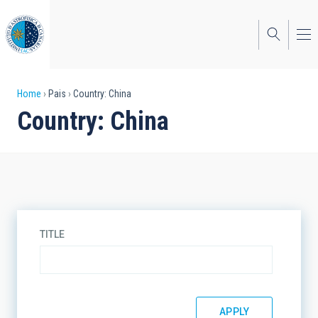
Skip
to
main
content
Breadcrumb
Home
Pais
Country: China
Country: China
TITLE