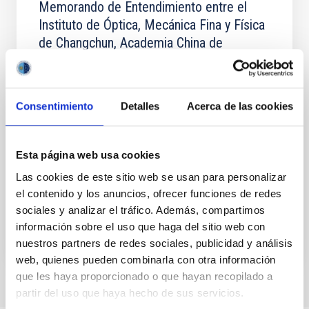
Memorando de Entendimiento entre el
Instituto de Óptica, Mecánica Fina y Física
de Changchun, Academia China de
Ciencias y el Instituto de Astrofísica de
Canarias para establecer el telescopio
Small ExoLife Finder y colaborar en el
Consentimiento
Detalles
Acerca de las cookies
proyecto ExoLife Finder
Establecer una colaboración entre el CIOMP (China) y
el IAC para el desarrollo conjunto de investigación
Esta página web usa cookies
científica, tecnológica y formación en el ámbito de
Las cookies de este sitio web se usan para personalizar
la...
el contenido y los anuncios, ofrecer funciones de redes
sociales y analizar el tráfico. Además, compartimos
información sobre el uso que haga del sitio web con
nuestros partners de redes sociales, publicidad y análisis
web, quienes pueden combinarla con otra información
que les haya proporcionado o que hayan recopilado a
partir del uso que haya hecho de sus servicios.