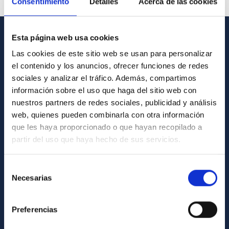
Consentimiento
Detalles
Acerca de las cookies
Esta página web usa cookies
GENERAL INFORMATION
Las cookies de este sitio web se usan para personalizar
el contenido y los anuncios, ofrecer funciones de redes
Contact
sociales y analizar el tráfico. Además, compartimos
How to get to the IAC
información sobre el uso que haga del sitio web con
List of personnel
nuestros partners de redes sociales, publicidad y análisis
web, quienes pueden combinarla con otra información
Library
que les haya proporcionado o que hayan recopilado a
General register
partir del uso que haya hecho de sus servicios.
ABOUT THE IAC
Selección
Necesarias
de
Legislation
consentimiento
Transparency
Preferencias
Code of ethics and anti-fraud policy