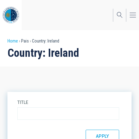
Skip
to
main
content
Breadcrumb
Home
Pais
Country: Ireland
Country: Ireland
TITLE