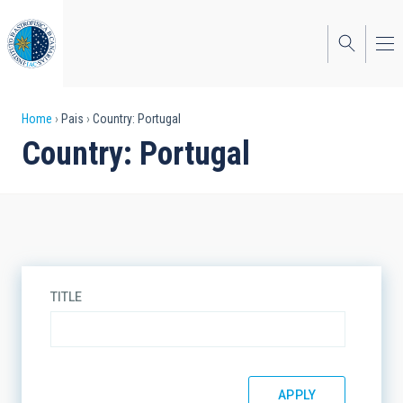
Skip
to
main
content
Breadcrumb
Home
Pais
Country: Portugal
Country: Portugal
TITLE