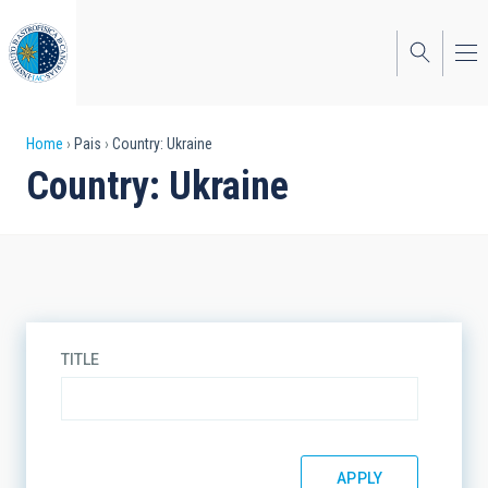
Skip
to
main
content
Breadcrumb
Home
Pais
Country: Ukraine
Country: Ukraine
TITLE