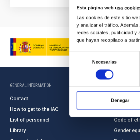
Esta página web usa cookie
Las cookies de este sitio we
y analizar el tráfico. Ademá
redes sociales, publicidad y
que hayan recopilado a parti
Selección
Necesarias
de
consentimiento
GENERAL INFORMATION
ABOUT THE IA
Contact
Legislation
Denegar
How to get to the IAC
Transpare
List of personnel
Code of eth
Library
Gender equa