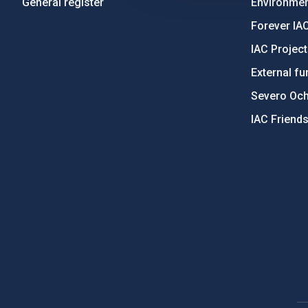
General register
Environment
Forever IA
IAC Projec
External fu
Severo Oc
IAC Friend
PostFooter > Newsletter link