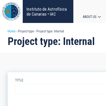
Skip
to
Instituto de Astrofísica
main
de Canarias • IAC
ABOUT US
content
Main
Breadcrumb
Home
Project type
Project type: Internal
navigat
Project type: Internal
TITLE
ORDER