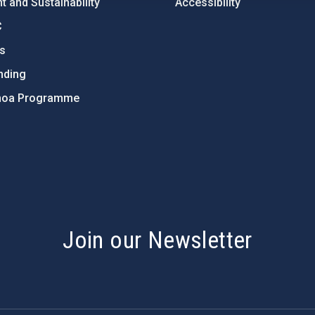
 and Sustainability
Accessibility
C
ts
nding
hoa Programme
s
Join our Newsletter