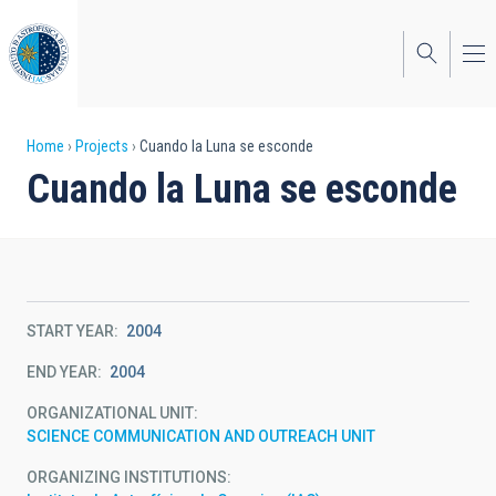
Skip
to
main
content
Breadcrumb
Home
Projects
Cuando la Luna se esconde
Cuando la Luna se esconde
START YEAR
2004
END YEAR
2004
ORGANIZATIONAL UNIT
SCIENCE COMMUNICATION AND OUTREACH UNIT
ORGANIZING INSTITUTIONS