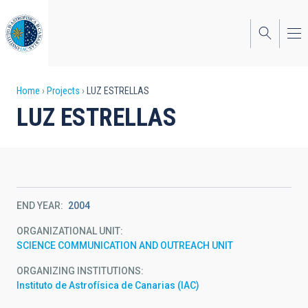
Skip
to
main
content
Breadcrumb
Home
Projects
LUZ ESTRELLAS
LUZ ESTRELLAS
END YEAR
2004
ORGANIZATIONAL UNIT
SCIENCE COMMUNICATION AND OUTREACH UNIT
ORGANIZING INSTITUTIONS
Instituto de Astrofísica de Canarias (IAC)