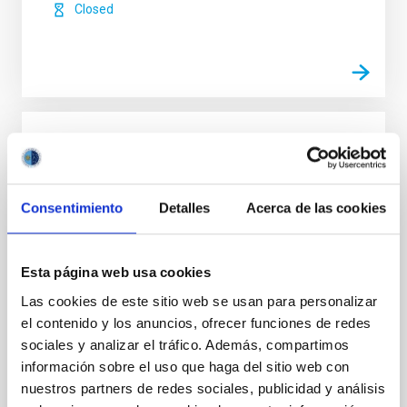
Closed
NATE: Science that brings people together
under the eclipses
Consentimiento
Detalles
Acerca de las cookies
The NATE project encompasses two eclipses, three
countries—Spain, Morocco, and the United States—as
well as scientists, students, volunteers (citizen
scientists), the «emptied Spain», and an outermost
Esta página web usa cookies
island region, all in a shared pursuit of knowledge.
Las cookies de este sitio web se usan para personalizar
The North African Telescope Eclipse (NATE) project,
el contenido y los anuncios, ofrecer funciones de redes
led by the Instituto de Astrofísica de
sociales y analizar el tráfico. Además, compartimos
Valentín Juan
Martínez Pillet
información sobre el uso que haga del sitio web con
nuestros partners de redes sociales, publicidad y análisis
In progress