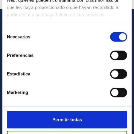
web, quienes pueden combinarla con otra información
que les haya proporcionado o que hayan recopilado a
partir del uso que haya hecho de sus servicios.
GENERAL INFORMATION
Selección
Necesarias
de
Contact
consentimiento
How to get to the IAC
Preferencias
List of personnel
Library
Estadística
General register
Marketing
ABOUT THE IAC
Legislation
Transparency
Permitir todas
Code of ethics and anti-fraud policy