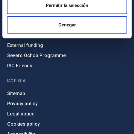
Gender equality and diversity
Permitir la selección
Environment and Sustainability
Forever IAC
Denegar
IAC Projects
External funding
Severo Ochoa Programme
IAC Friends
IAC PORTAL
Sitemap
Privacy policy
Legal notice
Cookies policy