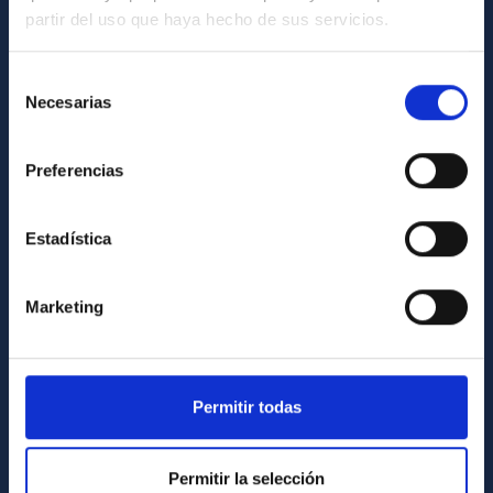
partir del uso que haya hecho de sus servicios.
GENERAL INFORMATION
Contact
Selección
Necesarias
de
How to get to the IAC
consentimiento
List of personnel
Preferencias
Library
General register
Estadística
ABOUT THE IAC
Marketing
Legislation
Transparency
Code of ethics and anti-fraud policy
Permitir todas
Gender equality and diversity
Permitir la selección
Environment and Sustainability