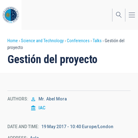
Skip
to
main
content
Breadcrumb
Home
Science and Technology
Conferences
Talks
Gestión del
proyecto
Gestión del proyecto
AUTHORS
Mr.
Abel Mora
IAC
DATE AND TIME
19 May 2017 - 10:40 Europe/London