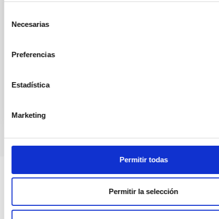
algunas características físicas del planeta que son inaccesibl
técnicas. LA diversidad de estudios
Selección
Necesarias
de
ROI ALONSO SOBRINO
consentimiento
Advertised on:
1
2006
Preferencias
BIBCODE
Estadística
HTTPS://WWW.EDUCACION.GOB.ES/TESEO/MOSTRA
Marketing
Permitir todas
Permitir la selección