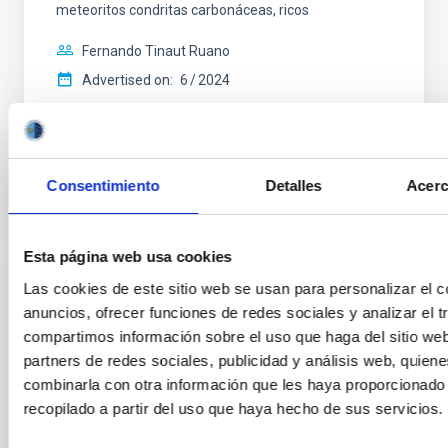
meteoritos condritas carbonáceas, ricos
Fernando Tinaut Ruano
Advertised on:
6
2024
BIBCODE
HTTPS://WWW.EDUCACION.GOB.ES/TESEO/MOSTRA
Consentimiento
Detalles
Acerc
Esta página web usa cookies
Las cookies de este sitio web se usan para personalizar el c
THESIS
anuncios, ofrecer funciones de redes sociales y analizar el t
DETECCIÓN Y CARACTERIZACIÓN DE EXOPLANE
compartimos información sobre el uso que haga del sitio we
MEDIANTE EL MÉTODO DE LOS TRANSITOS
partners de redes sociales, publicidad y análisis web, quien
combinarla con otra información que les haya proporcionado
Un tránsito de una exoplaneta ocurre cuando este se interpone
recopilado a partir del uso que haya hecho de sus servicios.
observador y la estrella en torno a la cual órbita. La disminución
estrella que provoca nos permite conocer ciertos parámetros o