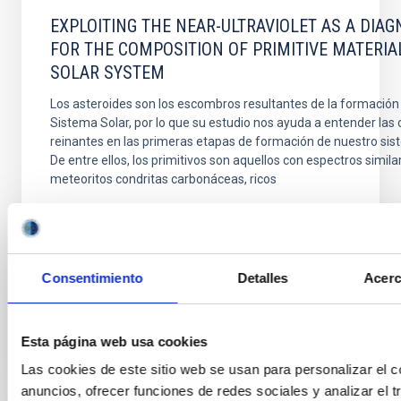
EXPLOITING THE NEAR-ULTRAVIOLET AS A DIAG
FOR THE COMPOSITION OF PRIMITIVE MATERIA
SOLAR SYSTEM
Los asteroides son los escombros resultantes de la formación 
Sistema Solar, por lo que su estudio nos ayuda a entender las
reinantes en las primeras etapas de formación de nuestro sis
De entre ellos, los primitivos son aquellos con espectros similar
meteoritos condritas carbonáceas, ricos
Fernando Tinaut Ruano
Advertised on:
6
2024
Consentimiento
Detalles
Acerc
BIBCODE
HTTPS://WWW.EDUCACION.GOB.ES/TESEO/MOSTRA
Esta página web usa cookies
Las cookies de este sitio web se usan para personalizar el c
anuncios, ofrecer funciones de redes sociales y analizar el t