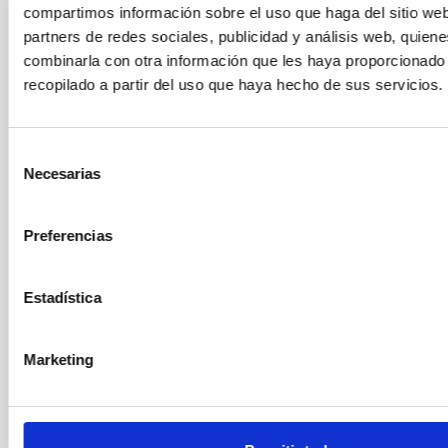
compartimos información sobre el uso que haga del sitio we
partners de redes sociales, publicidad y análisis web, quien
THESIS
combinarla con otra información que les haya proporcionado
DETECCIÓN Y CARACTERIZACIÓN DE EXOPLANE
recopilado a partir del uso que haya hecho de sus servicios.
MEDIANTE EL MÉTODO DE LOS TRANSITOS
Un tránsito de una exoplaneta ocurre cuando este se interpone
Selección
observador y la estrella en torno a la cual órbita. La disminución
Necesarias
estrella que provoca nos permite conocer ciertos parámetros o
de
algunas características físicas del planeta que son inaccesibl
consentimiento
técnicas. LA diversidad de estudios
Preferencias
ROI ALONSO SOBRINO
Advertised on:
1
2006
Estadística
BIBCODE
Marketing
HTTPS://WWW.EDUCACION.GOB.ES/TESEO/MOSTRA