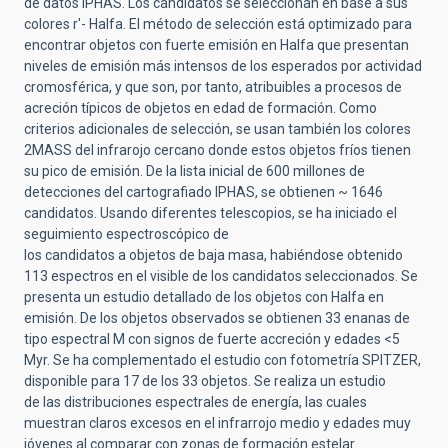
de datos IPHAS. Los candidatos se seleccionan en base a sus
colores r'- Halfa. El método de selección está optimizado para
encontrar objetos con fuerte emisión en Halfa que presentan
niveles de emisión más intensos de los esperados por actividad
cromosférica, y que son, por tanto, atribuibles a procesos de
acreción típicos de objetos en edad de formación. Como
criterios adicionales de selección, se usan también los colores
2MASS del infrarojo cercano donde estos objetos fríos tienen
su pico de emisión. De la lista inicial de 600 millones de
detecciones del cartografiado IPHAS, se obtienen ~ 1646
candidatos. Usando diferentes telescopios, se ha iniciado el
seguimiento espectroscópico de
los candidatos a objetos de baja masa, habiéndose obtenido
113 espectros en el visible de los candidatos seleccionados. Se
presenta un estudio detallado de los objetos con Halfa en
emisión. De los objetos observados se obtienen 33 enanas de
tipo espectral M con signos de fuerte accreción y edades <5
Myr. Se ha complementado el estudio con fotometría SPITZER,
disponible para 17 de los 33 objetos. Se realiza un estudio
de las distribuciones espectrales de energía, las cuales
muestran claros excesos en el infrarrojo medio y edades muy
jóvenes al comparar con zonas de formación estelar