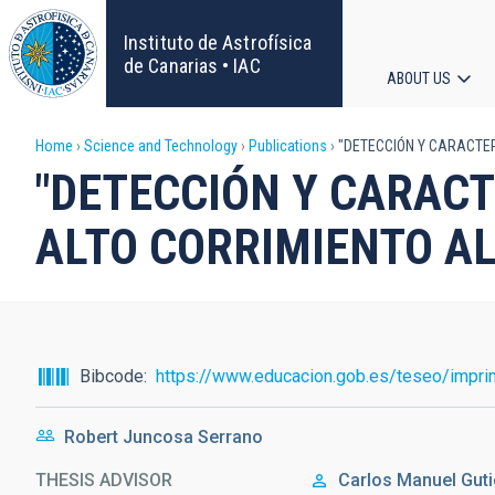
Skip
to
Instituto de Astrofísica
main
de Canarias • IAC
ABOUT US
content
Main
Breadcrumb
Home
Science and Technology
Publications
"DETECCIÓN Y CARACTER
navigat
"DETECCIÓN Y CARACT
ALTO CORRIMIENTO AL
Bibcode
https://www.educacion.gob.es/teseo/impri
Robert Juncosa Serrano
THESIS ADVISOR
Carlos Manuel
Guti