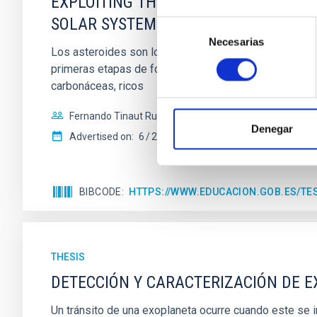
EXPLOITING THE NEAR-ULTRAVIOLET A
SOLAR SYSTEM
Selección
Necesarias
de
Los asteroides son los escombros resultantes de la fo
consentimiento
primeras etapas de formación de nuestro sistema plane
carbonáceas, ricos
Fernando Tinaut Ruano
Denegar
Advertised on:
6
2024
BIBCODE
HTTPS://WWW.EDUCACION.GOB.ES/T
THESIS
DETECCIÓN Y CARACTERIZACIÓN DE 
Un tránsito de una exoplaneta ocurre cuando este se int