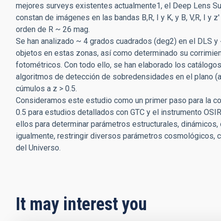
mejores surveys existentes actualmente1, el Deep Lens S
constan de imágenes en las bandas B,R, I y K, y B, V,R, I y 
orden de R ~ 26 mag.
Se han analizado ~ 4 grados cuadrados (deg2) en el DLS y 
objetos en estas zonas, así como determinado su corrimien
fotométricos. Con todo ello, se han elaborado los catálog
algoritmos de detección de sobredensidades en el plano (al
cúmulos a z > 0.5.
Consideramos este estudio como un primer paso para la co
0.5 para estudios detallados con GTC y el instrumento OSIR
ellos para determinar parámetros estructurales, dinámicos,
igualmente, restringir diversos parámetros cosmológicos, c
del Universo.
It may interest you