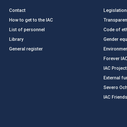
Contact
Legislation
How to get to the IAC
Transpare
List of personnel
Code of eth
Library
Gender equa
General register
Environment
Forever IA
IAC Projec
External fu
Severo Oc
IAC Friend
PostFooter > Newsletter link