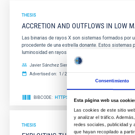
THESIS
ACCRETION AND OUTFLOWS IN LOW MA
Las binarias de rayos X son sistemas formados por un
procedente de una estrella donante. Estos sistemas p
luminosidad en rayos X de
Javier Sánchez Sierras
Advertised on:
1
2025
Consentimiento
BIBCODE
HTTPS://WWW.EDUCACION.GOB.ES/T
Esta página web usa cookie
Las cookies de este sitio we
y analizar el tráfico. Ademá
redes sociales, publicidad y
THESIS
que hayan recopilado a parti