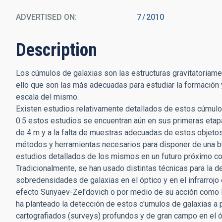
ADVERTISED ON:
7
2010
Description
Los cúmulos de galaxias son las estructuras gravitatoriame
ello que son las más adecuadas para estudiar la formación y 
escala del mismo.
Existen estudios relativamente detallados de estos cúmulos a
0.5 estos estudios se encuentran aún en sus primeras etapas
de 4 m y a la falta de muestras adecuadas de estos objeto
métodos y herramientas necesarios para disponer de una bu
estudios detallados de los mismos en un futuro próximo c
Tradicionalmente, se han usado distintas técnicas para la
sobredensidades de galaxias en el óptico y en el infrarrojo 
efecto Sunyaev-Zel'dovich o por medio de su acción como le
ha planteado la detección de estos c'umulos de galaxias a p
cartografiados (surveys) profundos y de gran campo en el ópt