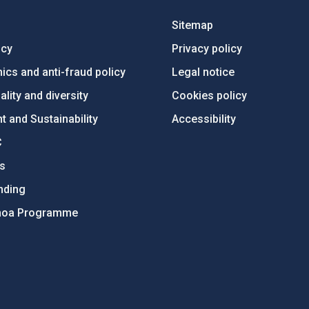
Sitemap
ncy
Privacy policy
ics and anti-fraud policy
Legal notice
lity and diversity
Cookies policy
 and Sustainability
Accessibility
C
ts
nding
hoa Programme
s