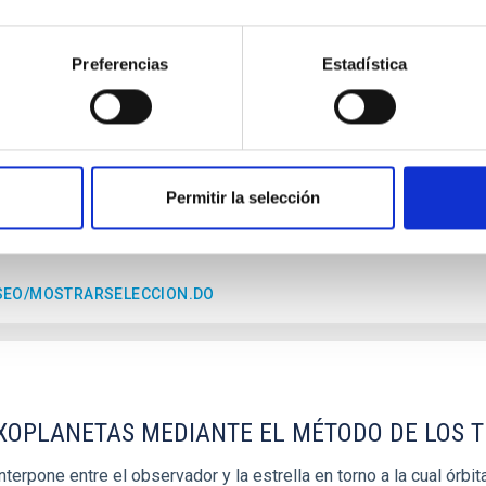
S A DIAGNOSTIC TOOL FOR THE COMPOSITION
Preferencias
Estadística
rmación planetaria en el Sistema Solar, por lo que su estudio n
tario. De entre ellos, los primitivos son aquellos con espectro
Permitir la selección
ESEO/MOSTRARSELECCION.DO
EXOPLANETAS MEDIANTE EL MÉTODO DE LOS 
erpone entre el observador y la estrella en torno a la cual órbita