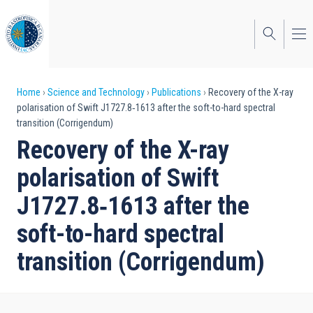
Skip
to
main
content
Breadcrumb
Home
Science and Technology
Publications
Recovery of the X-ray
polarisation of Swift J1727.8‑1613 after the soft-to-hard spectral
transition (Corrigendum)
Recovery of the X-ray
polarisation of Swift
J1727.8‑1613 after the
soft-to-hard spectral
transition (Corrigendum)