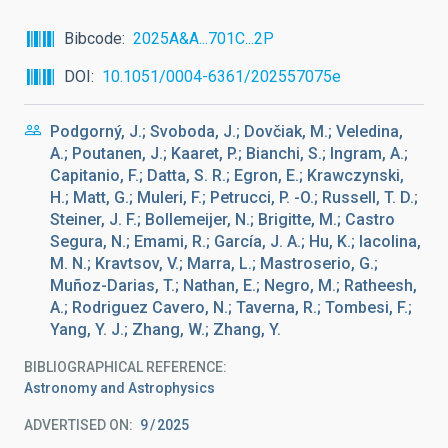
Bibcode
2025A&A...701C...2P
DOI
10.1051/0004-6361/202557075e
Podgorný, J.; Svoboda, J.; Dovčiak, M.; Veledina,
A.; Poutanen, J.; Kaaret, P.; Bianchi, S.; Ingram, A.;
Capitanio, F.; Datta, S. R.; Egron, E.; Krawczynski,
H.; Matt, G.; Muleri, F.; Petrucci, P. -O.; Russell, T. D.;
Steiner, J. F.; Bollemeijer, N.; Brigitte, M.; Castro
Segura, N.; Emami, R.; García, J. A.; Hu, K.; Iacolina,
M. N.; Kravtsov, V.; Marra, L.; Mastroserio, G.;
Muñoz-Darias, T.; Nathan, E.; Negro, M.; Ratheesh,
A.; Rodriguez Cavero, N.; Taverna, R.; Tombesi, F.;
Yang, Y. J.; Zhang, W.; Zhang, Y.
BIBLIOGRAPHICAL REFERENCE
Astronomy and Astrophysics
ADVERTISED ON:
9
2025