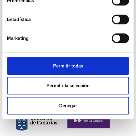
Preferencias
Advertised on:
12
2025
Estadística
BIBCODE
2025A&A...704C...1D
Marketing
CITATIONS
0
Permitir todas
Permitir la selección
Denegar