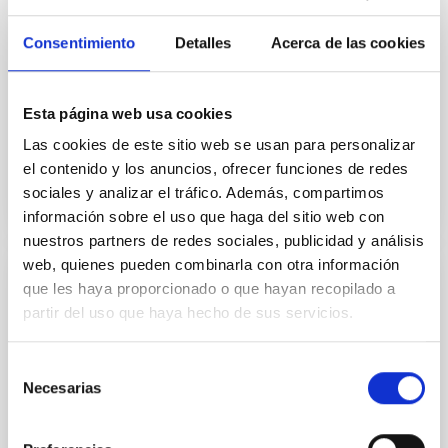
Erratum: DESI 2024 V: Full-Shape Galaxy
Clustering from Galaxies and Quasars
Consentimiento
Detalles
Acerca de las cookies
Adame, A. G. et al.
Advertised on:
2
2026
Esta página web usa cookies
Las cookies de este sitio web se usan para personalizar
BIBCODE
2026JCAP...02E..02A
el contenido y los anuncios, ofrecer funciones de redes
sociales y analizar el tráfico. Además, compartimos
CITATIONS
0
información sobre el uso que haga del sitio web con
nuestros partners de redes sociales, publicidad y análisis
web, quienes pueden combinarla con otra información
que les haya proporcionado o que hayan recopilado a
ERRATUM
partir del uso que haya hecho de sus servicios.
Bar ages derived for the first time in
nearby galaxies: Insights into secular
Selección
evolution from the TIMER sample
Necesarias
de
(Corrigendum)
consentimiento
de Sá-Freitas, Camila et al.