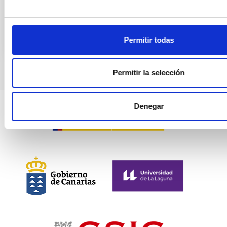
BIBCODE
HTTPS://WWW.EDUCACION.GOB.ES/TESEO/MOSTRA
Permitir todas
Permitir la selección
Denegar