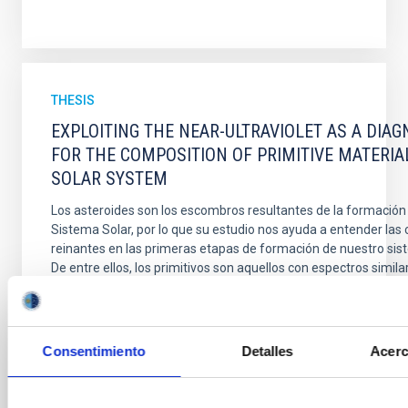
THESIS
EXPLOITING THE NEAR-ULTRAVIOLET AS A DIAG
FOR THE COMPOSITION OF PRIMITIVE MATERIA
SOLAR SYSTEM
Los asteroides son los escombros resultantes de la formación 
Sistema Solar, por lo que su estudio nos ayuda a entender las
reinantes en las primeras etapas de formación de nuestro sis
De entre ellos, los primitivos son aquellos con espectros similar
meteoritos condritas carbonáceas, ricos
Fernando Tinaut Ruano
Consentimiento
Advertised on:
6
2024
Detalles
Acerc