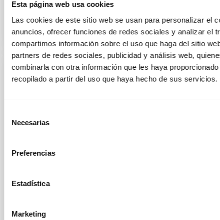
BIBCODE
Esta página web usa cookies
HTTPS://WWW.EDUCACION.GOB.ES/TESEO/MOSTRA
Las cookies de este sitio web se usan para personalizar el c
anuncios, ofrecer funciones de redes sociales y analizar el t
compartimos información sobre el uso que haga del sitio we
partners de redes sociales, publicidad y análisis web, quien
combinarla con otra información que les haya proporcionado
THESIS
recopilado a partir del uso que haya hecho de sus servicios.
DETECCIÓN Y CARACTERIZACIÓN DE EXOPLANE
MEDIANTE EL MÉTODO DE LOS TRANSITOS
Selección
Un tránsito de una exoplaneta ocurre cuando este se interpone
Necesarias
de
observador y la estrella en torno a la cual órbita. La disminución
consentimiento
estrella que provoca nos permite conocer ciertos parámetros o
Preferencias
algunas características físicas del planeta que son inaccesibl
técnicas. LA diversidad de estudios
Estadística
ROI ALONSO SOBRINO
Advertised on:
1
2006
Marketing