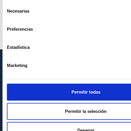
Selección
Necesarias
de
consentimiento
Preferencias
Estadística
Marketing
GENERAL INFORMATION
Contact
How to get to the IAC
Permitir todas
List of personnel
Library
Permitir la selección
General register
Denegar