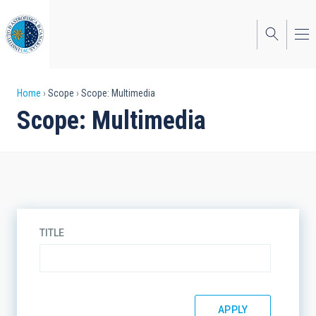
Skip
to
main
content
Breadcrumb
Home
Scope
Scope: Multimedia
Scope: Multimedia
TITLE