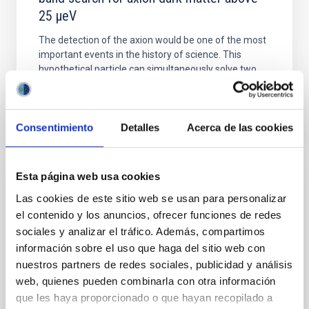
25 μeV
The detection of the axion would be one of the most
important events in the history of science. This
hypothetical particle can simultaneously solve two...
Consentimiento
Detalles
Acerca de las cookies
Esta página web usa cookies
TALK
Las cookies de este sitio web se usan para personalizar
Descripción y estado actual de GRANCAIN
el contenido y los anuncios, ofrecer funciones de redes
sociales y analizar el tráfico. Además, compartimos
La óptica adaptativa de GTC está en su fase final de
información sobre el uso que haga del sitio web con
integración y verificación. El primer instrumento que
nuestros partners de redes sociales, publicidad y análisis
se tiene previsto utilizar es FRIDA que puede tener...
web, quienes pueden combinarla con otra información
que les haya proporcionado o que hayan recopilado a