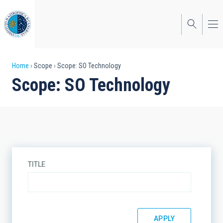
Skip
to
main
content
Breadcrumb
Home
Scope
Scope: SO Technology
Scope: SO Technology
TITLE