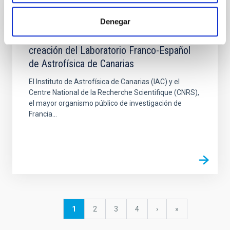
NEWS
Denegar
El IAC y el CNRS firman un acuerdo para la
creación del Laboratorio Franco-Español
de Astrofísica de Canarias
El Instituto de Astrofísica de Canarias (IAC) y el
Centre National de la Recherche Scientifique (CNRS),
el mayor organismo público de investigación de
Francia...
Pagination
Current
1
Page
2
Page
3
Page
4
Next
›
last
»
page
page
page