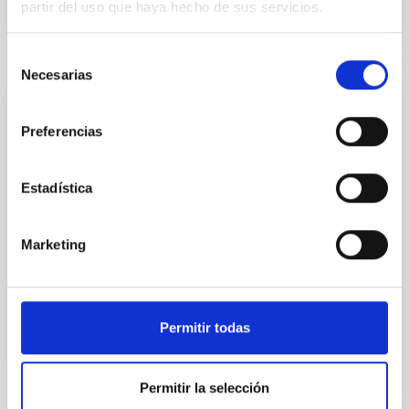
partir del uso que haya hecho de sus servicios.
Selección
Necesarias
de
consentimiento
PROJECT
Preferencias
Development of acquisition systems
based on FPGAs. Applications to QUIJOTE
MFI2, TMS, and MKIDs. Participation study
Estadística
in the Litebird satellite
The main objective of this proposal is to provide the
Marketing
instrumentation area of the IAC with the necessary
experience to develop and program data acquisition...
Permitir todas
Permitir la selección