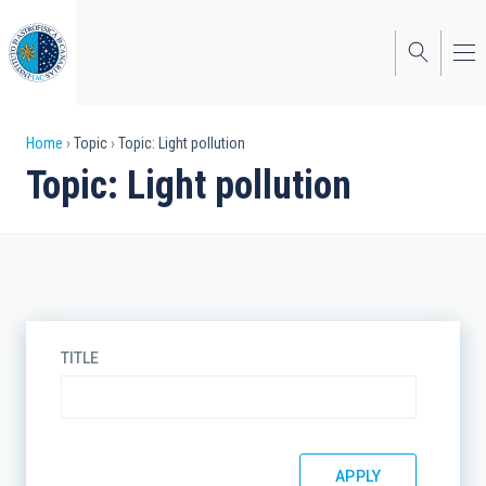
Skip
to
main
content
Breadcrumb
Home
Topic
Topic: Light pollution
Topic: Light pollution
TITLE