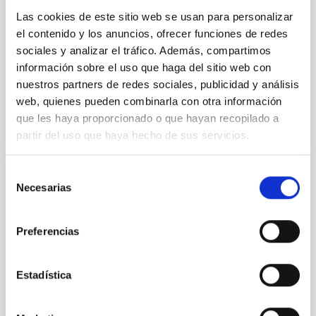
REGLAMENTO (CE) No 245/2009 DE LA COMISIÓN de
Las cookies de este sitio web se usan para personalizar
18 de marzo de 2009 por el que se aplica la Directiva
el contenido y los anuncios, ofrecer funciones de redes
2005/32/CE del Parlamento Europeo y del Consejo en
sociales y analizar el tráfico. Además, compartimos
lo...
información sobre el uso que haga del sitio web con
nuestros partners de redes sociales, publicidad y análisis
web, quienes pueden combinarla con otra información
ANEXO_VII_LUMINARIAS_REGLAMENT_
que les haya proporcionado o que hayan recopilado a
(CE)_LAMPARAS_BALASTOS_LUMINARIAS.PDF
partir del uso que haya hecho de sus servicios.
Selección
DOCUMENT
Necesarias
de
consentimiento
DATOS ESPECTRO RADIOELECTRICO
2024 ORM
Preferencias
DATOS ESPECTRO RADIOELECTRICO 2024 ORM
Estadística
DATOS ESPECTRO RADIOELECTRICO 2024