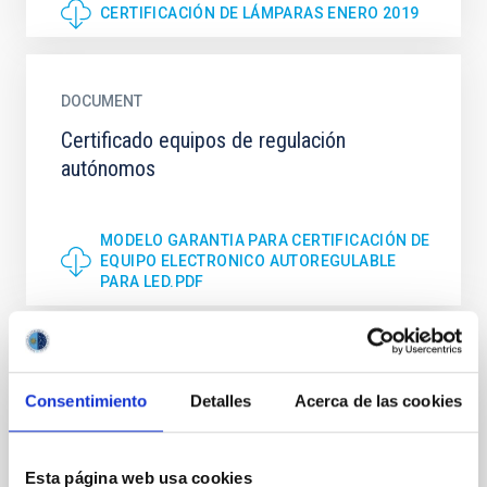
CERTIFICACIÓN DE LÁMPARAS ENERO 2019
DOCUMENT
Certificado equipos de regulación
autónomos
MODELO GARANTIA PARA CERTIFICACIÓN DE
EQUIPO ELECTRONICO AUTOREGULABLE
PARA LED.PDF
DOCUMENT
Consentimiento
Detalles
Acerca de las cookies
Criterios de referencia de las luminarias
relativos al %FHS (según REGLAMENTO CE
245/2009)
Esta página web usa cookies