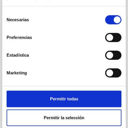
Selección
Necesarias
de
Acuerdo de Colaboración entre Leading-On
consentimiento
y el IAC para el desarrollo del proyecto "Un
Preferencias
espacio para crecer" en el Observatorio
del Teide.
Estadística
Posibilitar el desarrollo de las actividades que
conforman el proyecto "Un espacio para crecer" en el
Observatorio del Teide.
Marketing
In-force date
03/28/2017
-
03/28/2018
Not in force
Permitir todas
Permitir la selección