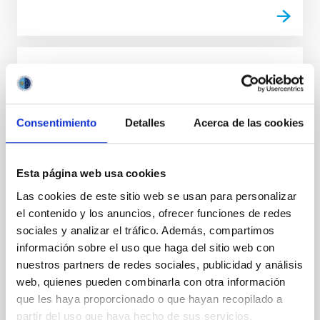
Acuerdo para la instalación del Telescopio
de Treinta Metros (TMT) en el
Observatorio del Roque de los Muchachos
Consentimiento
Detalles
Acerca de las cookies
entre el IAC y el TMT International
Observatory LLC
Esta página web usa cookies
Regular las condiciones para la instalación del TMT
en el ORM, su futura operación y, cuando así se
Las cookies de este sitio web se usan para personalizar
decida de mutuo acuerdo, su demolición, retirada y
el contenido y los anuncios, ofrecer funciones de redes
restauración del emplazamiento
sociales y analizar el tráfico. Además, compartimos
información sobre el uso que haga del sitio web con
In-force date
03/29/2017
-
03/29/2021
nuestros partners de redes sociales, publicidad y análisis
Not in force
web, quienes pueden combinarla con otra información
que les haya proporcionado o que hayan recopilado a
partir del uso que haya hecho de sus servicios.