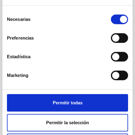
Acuerdo para la instalación del Telescopio
de Treinta Metros (TMT) en el
Selección
Observatorio del Roque de los Muchachos
Necesarias
de
entre el IAC y el TMT International
consentimiento
Observatory LLC
Preferencias
Regular las condiciones para la instalación del TMT
en el ORM, su futura operación y, cuando así se
decida de mutuo acuerdo, su demolición, retirada y
Estadística
restauración del emplazamiento
In-force date
03/29/2017
-
03/29/2021
Marketing
Not in force
Permitir todas
Permitir la selección
Acuerdo de Colaboración entre Leading-On