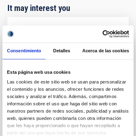
It may interest you
Acuerdo de explotación científica de los
telescopios William Herschel e Isaac
Newton entre el Instituto de Astrofísica de
Consentimiento
Detalles
Acerca de las cookies
Canarias (IAC) y Science and Technology
Facilities Council (STFC) y la Nederlandese
Organisatie voor Wetenschappelijk
Esta página web usa cookies
Onderzoek (NWO)
Las cookies de este sitio web se usan para personalizar
el contenido y los anuncios, ofrecer funciones de redes
In force
sociales y analizar el tráfico. Además, compartimos
información sobre el uso que haga del sitio web con
nuestros partners de redes sociales, publicidad y análisis
web, quienes pueden combinarla con otra información
que les haya proporcionado o que hayan recopilado a
partir del uso que haya hecho de sus servicios.