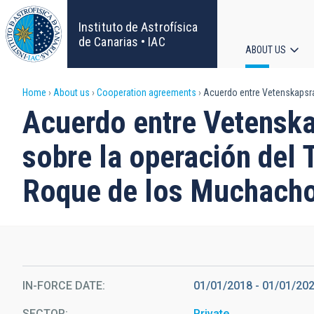
Skip
to
Instituto de Astrofísica
main
de Canarias • IAC
ABOUT US
content
Main
Breadcrumb
Home
About us
Cooperation agreements
Acuerdo entre Vetenskapsrad
navigat
Acuerdo entre Vetenskap
sobre la operación del 
Roque de los Muchacho
IN-FORCE DATE
01/01/2018
-
01/01/20
SECTOR
Private