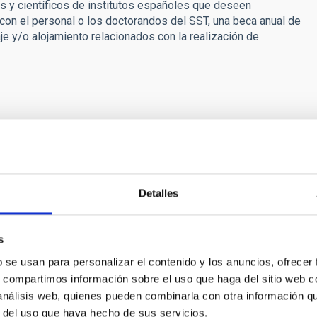
s y científicos de institutos españoles que deseen
con el personal o los doctorandos del SST, una beca anual de
aje y/o alojamiento relacionados con la realización de
os telescopios William Herschel e Isaac Newton 
gy Facilities Council (STFC) y la Nederlandese
Detalles
s
b se usan para personalizar el contenido y los anuncios, ofrecer
s, compartimos información sobre el uso que haga del sitio web 
 análisis web, quienes pueden combinarla con otra información q
r del uso que haya hecho de sus servicios.