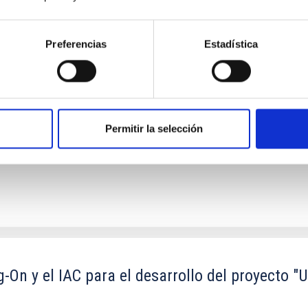
copio de Treinta Metros (TMT) en el Observator
Preferencias
Estadística
 LLC
n el ORM, su futura operación y, cuando así se decida de mutuo ac
Permitir la selección
On y el IAC para el desarrollo del proyecto "U