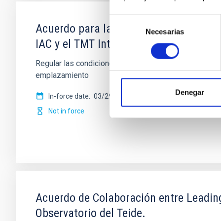
Selección
Acuerdo para la instalación del Teles
Necesarias
de
IAC y el TMT International Observatory
consentimiento
Regular las condiciones para la instalación del TMT e
emplazamiento
Denegar
In-force date
03/29/2017
-
03/29/2021
Not in force
Acuerdo de Colaboración entre Leading-
Observatorio del Teide.