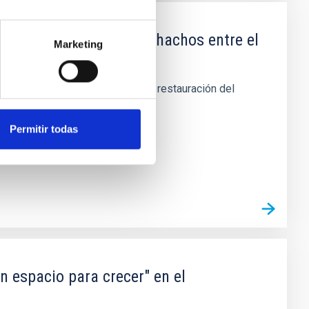
io del Roque de los Muchachos entre el
Marketing
uerdo, su demolición, retirada y restauración del
Permitir todas
n espacio para crecer" en el