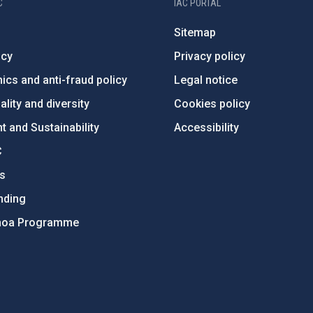
C
IAC PORTAL
Sitemap
ncy
Privacy policy
ics and anti-fraud policy
Legal notice
lity and diversity
Cookies policy
 and Sustainability
Accessibility
C
ts
nding
hoa Programme
s