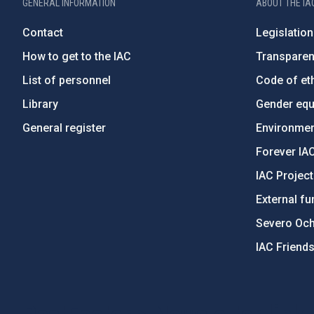
GENERAL INFORMATION
ABOUT THE IA
Contact
Legislation
How to get to the IAC
Transpare
List of personnel
Code of eth
Library
Gender equa
General register
Environment
Forever IA
IAC Projec
External fu
Severo Oc
IAC Friend