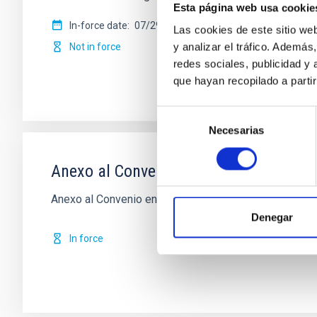
Esta página web usa cookie
In-force date
07/29/2015
-
12/31/2016
Las cookies de este sitio we
y analizar el tráfico. Ademá
Not in force
redes sociales, publicidad y
que hayan recopilado a parti
Selección
Necesarias
de
consentimiento
Anexo al Convenio entre el IAC y el 
Anexo al Convenio entre el IAC y el Organismo Autó
Denegar
In force