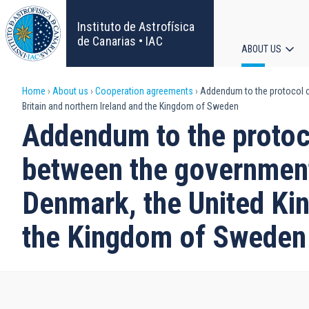
Skip
to
Instituto de Astrofísica
main
de Canarias • IAC
ABOUT US
content
Main
Breadcrumb
Home
About us
Cooperation agreements
Addendum to the protocol o
navigat
Britain and northern Ireland and the Kingdom of Sweden
Addendum to the protoc
between the government
Denmark, the United Kin
the Kingdom of Sweden