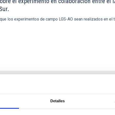
obre el experimento en colaboración entre el 
Sur.
tir que los experimentos de campo LGS-AO sean realizados en el
tre el IAC, Fundación CajaCanarias y Fundaci
Detalles
 al convenio de colaboración de fecha 23 de enero de 2013 con l