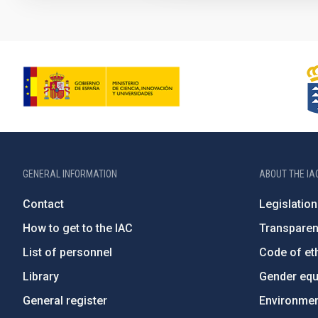
GENERAL INFORMATION
ABOUT THE IA
Contact
Legislation
How to get to the IAC
Transpare
List of personnel
Code of eth
Library
Gender equa
General register
Environment