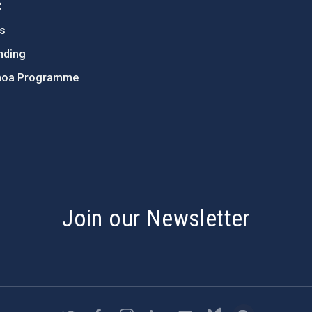
C
ts
nding
hoa Programme
s
Join our Newsletter