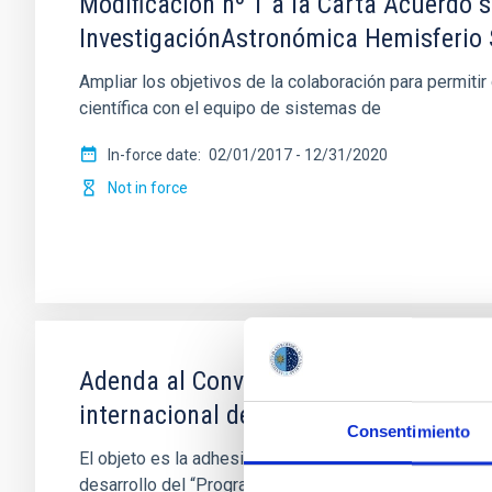
Modificación nº 1 a la Carta Acuerdo s
InvestigaciónAstronómica Hemisferio 
Ampliar los objetivos de la colaboración para permi
científica con el equipo de sistemas de
In-force date
02/01/2017
-
12/31/2020
Not in force
Adenda al Convenio de colaboración en
internacional de Becas de Doctorado
Consentimiento
El objeto es la adhesión de la Fundación CajaCanarias
desarrollo del “Programa Internacional