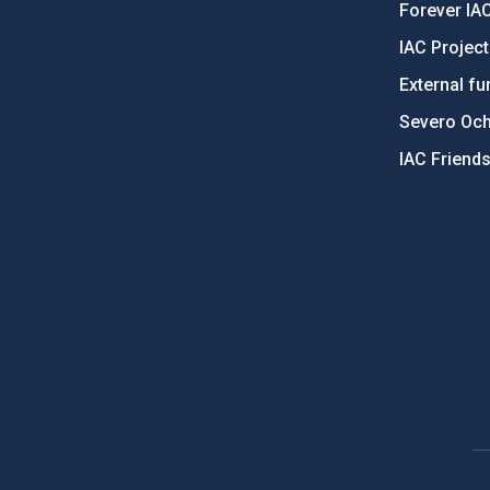
Forever IA
IAC Projec
External fu
Severo Oc
IAC Friend
PostFooter > Newsletter link