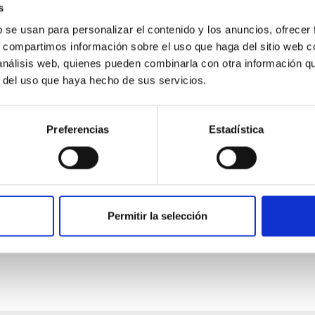
s
b se usan para personalizar el contenido y los anuncios, ofrecer
s, compartimos información sobre el uso que haga del sitio web 
 análisis web, quienes pueden combinarla con otra información q
r del uso que haya hecho de sus servicios.
Preferencias
Estadística
Organismo Autónomo de Museos y Centros
nomo de Museos y Centros
Permitir la selección