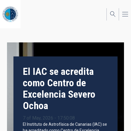
Skip
to
main
content
El IAC se acredita
como Centro de
Excelencia Severo
Ochoa
7 of May, 2026 - 17:50:08
El Instituto de Astrofísica de Canarias (IAC) se
ha acreditado como Centro de Excelencia