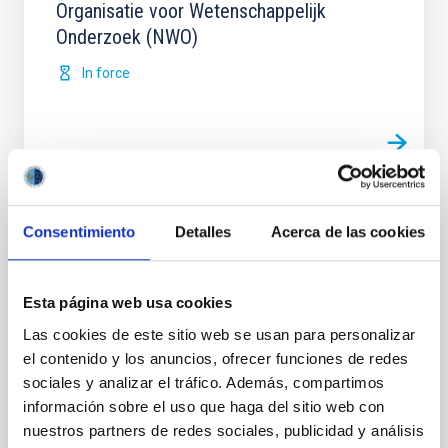
Organisatie voor Wetenschappelijk
Onderzoek (NWO)
In force
Acuerdo para la instalación del Telescopio
Consentimiento
Detalles
Acerca de las cookies
de Treinta Metros (TMT) en el
Observatorio del Roque de los Muchachos
Esta página web usa cookies
entre el IAC y el TMT International
Observatory LLC
Las cookies de este sitio web se usan para personalizar
el contenido y los anuncios, ofrecer funciones de redes
Regular las condiciones para la instalación del TMT
sociales y analizar el tráfico. Además, compartimos
en el ORM, su futura operación y, cuando así se
información sobre el uso que haga del sitio web con
decida de mutuo acuerdo, su demolición, retirada y
nuestros partners de redes sociales, publicidad y análisis
restauración del emplazamiento