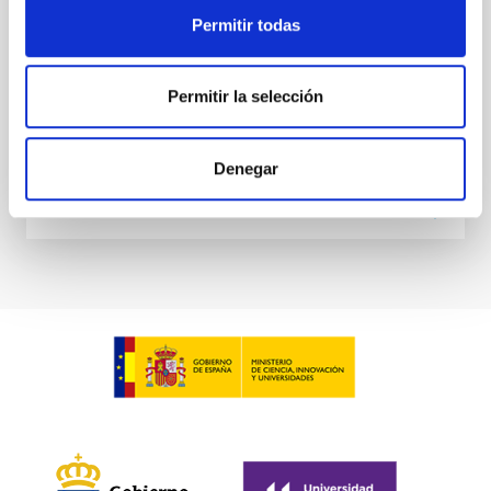
Posibilitar el desarrollo de las actividades que
Permitir todas
conforman el proyecto "Un espacio para crecer" en el
Observatorio del Teide.
Permitir la selección
In-force date
03/28/2017
-
03/28/2018
Not in force
Denegar