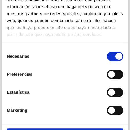
Observatory LLC
información sobre el uso que haga del sitio web con
nuestros partners de redes sociales, publicidad y análisis
Regular las condiciones para la instalación del TMT
web, quienes pueden combinarla con otra información
en el ORM, su futura operación y, cuando así se
decida de mutuo acuerdo, su demolición, retirada y
que les haya proporcionado o que hayan recopilado a
restauración del emplazamiento
partir del uso que haya hecho de sus servicios.
In-force date
03/29/2017
-
03/29/2021
Selección
Not in force
Necesarias
de
consentimiento
Preferencias
Estadística
Acuerdo de Colaboración entre Leading-On
y el IAC para el desarrollo del proyecto "Un
Marketing
espacio para crecer" en el Observatorio
del Teide.