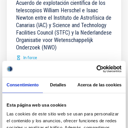
Acuerdo de explotación científica de los
telescopios William Herschel e Isaac
Newton entre el Instituto de Astrofísica de
Canarias (IAC) y Science and Technology
Facilities Council (STFC) y la Nederlandese
Organisatie voor Wetenschappelijk
Onderzoek (NWO)
In force
Consentimiento
Detalles
Acerca de las cookies
Acuerdo para la instalación del Telescopio
Esta página web usa cookies
de Treinta Metros (TMT) en el
Las cookies de este sitio web se usan para personalizar
Observatorio del Roque de los Muchachos
el contenido y los anuncios, ofrecer funciones de redes
entre el IAC y el TMT International
sociales y analizar el tráfico. Además, compartimos