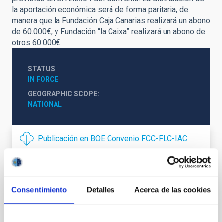
la aportación económica será de forma paritaria, de
manera que la Fundación Caja Canarias realizará un abono
de 60.000€, y Fundación “la Caixa” realizará un abono de
otros 60.000€.
STATUS
IN FORCE
GEOGRAPHIC SCOPE
NATIONAL
Publicación en BOE Convenio FCC-FLC-IAC
Financing
logo
Consentimiento
Detalles
Acerca de las cookies