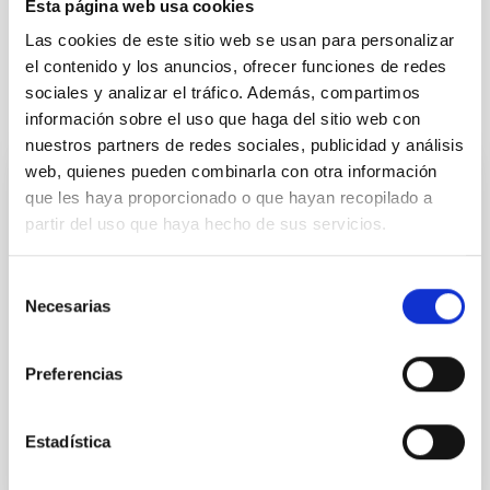
Esta página web usa cookies
Las cookies de este sitio web se usan para personalizar
el contenido y los anuncios, ofrecer funciones de redes
sociales y analizar el tráfico. Además, compartimos
It may interest you
información sobre el uso que haga del sitio web con
nuestros partners de redes sociales, publicidad y análisis
web, quienes pueden combinarla con otra información
Acuerdo de explotación científica de los
que les haya proporcionado o que hayan recopilado a
telescopios William Herschel e Isaac
partir del uso que haya hecho de sus servicios.
Newton entre el Instituto de Astrofísica de
Canarias (IAC) y Science and Technology
Selección
Necesarias
Facilities Council (STFC) y la Nederlandese
de
consentimiento
Organisatie voor Wetenschappelijk
Onderzoek (NWO)
Preferencias
In force
Estadística