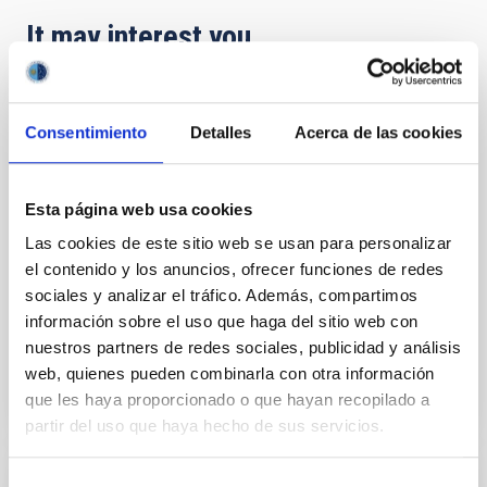
It may interest you
Acuerdo de explotación científica de los
Consentimiento
Detalles
Acerca de las cookies
telescopios William Herschel e Isaac
Newton entre el Instituto de Astrofísica de
Canarias (IAC) y Science and Technology
Esta página web usa cookies
Facilities Council (STFC) y la Nederlandese
Las cookies de este sitio web se usan para personalizar
Organisatie voor Wetenschappelijk
el contenido y los anuncios, ofrecer funciones de redes
Onderzoek (NWO)
sociales y analizar el tráfico. Además, compartimos
información sobre el uso que haga del sitio web con
In force
nuestros partners de redes sociales, publicidad y análisis
web, quienes pueden combinarla con otra información
que les haya proporcionado o que hayan recopilado a
partir del uso que haya hecho de sus servicios.
Selección