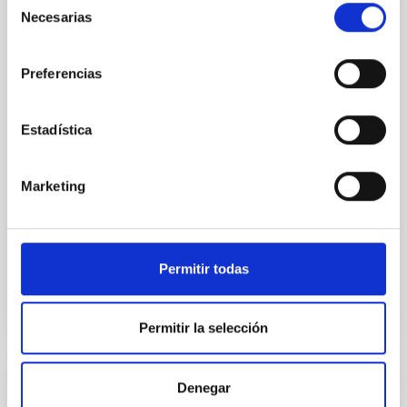
Acuerdo para la instalación del Telescopio
Necesarias
de
de Treinta Metros (TMT) en el
consentimiento
Observatorio del Roque de los Muchachos
Preferencias
entre el IAC y el TMT International
Observatory LLC
Estadística
Regular las condiciones para la instalación del TMT
en el ORM, su futura operación y, cuando así se
decida de mutuo acuerdo, su demolición, retirada y
Marketing
restauración del emplazamiento
In-force date
03/29/2017
-
03/29/2021
Not in force
Permitir todas
Permitir la selección
Denegar
Acuerdo de Colaboración entre Leading-On