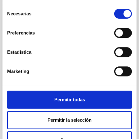
Selección
Necesarias
de
Acuerdo para la instalación del Telescopio
consentimiento
de Treinta Metros (TMT) en el
Preferencias
Observatorio del Roque de los Muchachos
entre el IAC y el TMT International
Observatory LLC
Estadística
Regular las condiciones para la instalación del TMT
en el ORM, su futura operación y, cuando así se
Marketing
decida de mutuo acuerdo, su demolición, retirada y
restauración del emplazamiento
In-force date
03/29/2017
-
03/29/2021
Permitir todas
Not in force
Permitir la selección