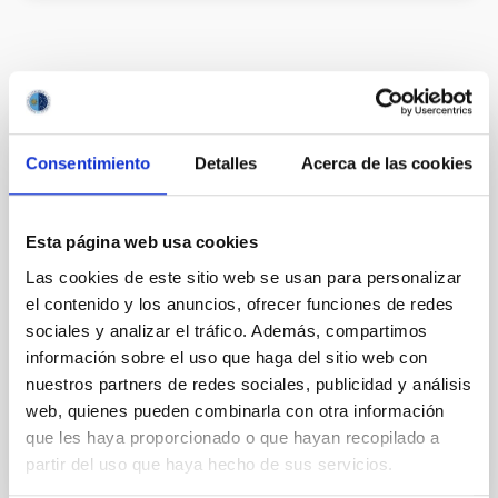
It may interest you
Consentimiento
Detalles
Acerca de las cookies
Acuerdo de explotación científica de los
telescopios William Herschel e Isaac
Newton entre el Instituto de Astrofísica de
Esta página web usa cookies
Canarias (IAC) y Science and Technology
Las cookies de este sitio web se usan para personalizar
Facilities Council (STFC) y la Nederlandese
el contenido y los anuncios, ofrecer funciones de redes
Organisatie voor Wetenschappelijk
sociales y analizar el tráfico. Además, compartimos
Onderzoek (NWO)
información sobre el uso que haga del sitio web con
nuestros partners de redes sociales, publicidad y análisis
In force
web, quienes pueden combinarla con otra información
que les haya proporcionado o que hayan recopilado a
partir del uso que haya hecho de sus servicios.