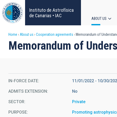
Skip
to
Instituto de Astrofísica
main
de Canarias • IAC
ABOUT US
content
Main
Breadcrumb
Home
About us
Cooperation agreements
Memorandum of Understandin
navigat
Memorandum of Understa
IN-FORCE DATE
11/01/2022
-
10/30/20
ADMITS EXTENSION
No
SECTOR
Private
PURPOSE
Promoting astrophysic