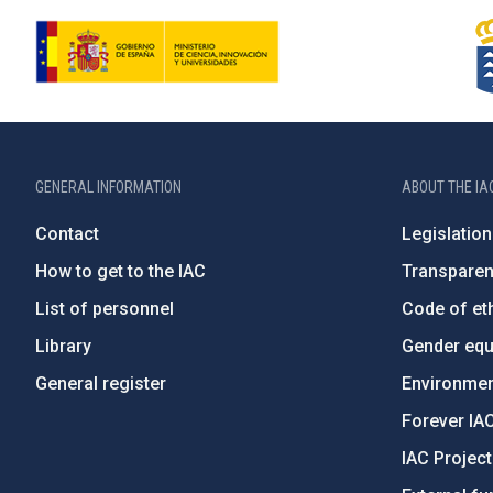
GENERAL INFORMATION
ABOUT THE IA
Contact
Legislation
How to get to the IAC
Transpare
List of personnel
Code of eth
Library
Gender equa
General register
Environment
Forever IA
IAC Projec