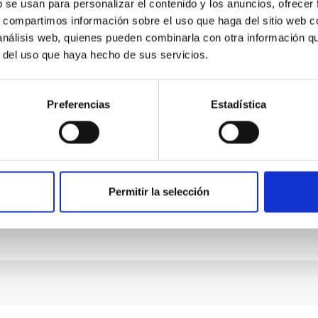
b se usan para personalizar el contenido y los anuncios, ofrecer
s, compartimos información sobre el uso que haga del sitio web 
 análisis web, quienes pueden combinarla con otra información q
r del uso que haya hecho de sus servicios.
ropea de Canarias y el Instituto de Astrofísi
Preferencias
Estadística
actividades de formación, intercambio de alumnos, asesoramient
Permitir la selección