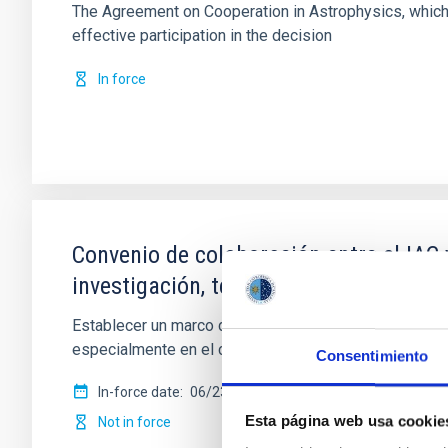
The Agreement on Cooperation in Astrophysics, which
effective participation in the decision
In force
Convenio de colaboración entre el IAC
investigación, tecnología e innovació
Establecer un marco de cooperación para la firma de c
especialmente en el campo de la
Consentimiento
In-force date
06/23/2015
-
06/23/2025
Esta página web usa cookie
Not in force