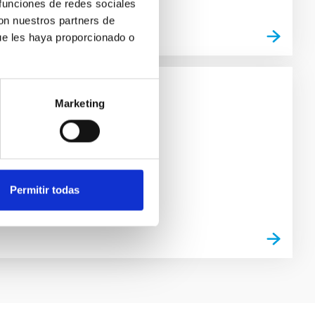
 funciones de redes sociales
con nuestros partners de
ue les haya proporcionado o
ca de Canarias
Marketing
o e investigación
Permitir todas