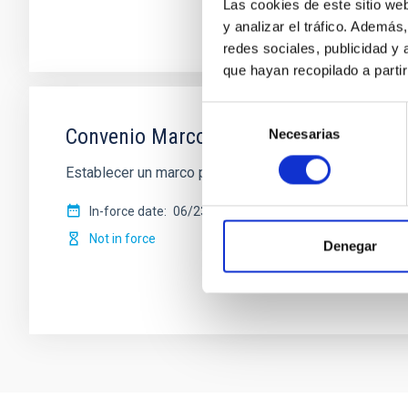
Las cookies de este sitio we
y analizar el tráfico. Ademá
redes sociales, publicidad y
que hayan recopilado a parti
Selección
Convenio Marco entre la Universidad Eu
Necesarias
de
consentimiento
Establecer un marco para la realización en común de 
In-force date
06/23/2014
-
06/23/2024
Not in force
Denegar