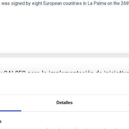
 was signed by eight European countries in La Palma on the 26t
 y CALSEC para la implementación de iniciativ
n en el sector de spectroscopía de Rayos Gamm
onvenios específicos que faciliten la realización de proyectos co
Detalles
s