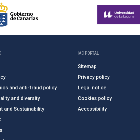
C
IAC PORTAL
Sitemap
ncy
Privacy policy
ics and anti-fraud policy
Legal notice
lity and diversity
Cookies policy
 and Sustainability
Accessibility
C
ts