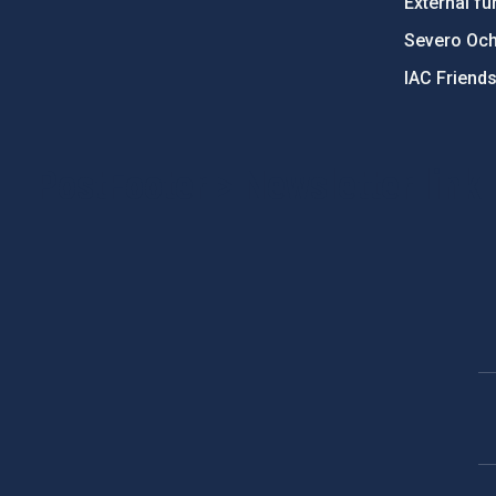
External fu
Severo Oc
IAC Friend
PostFooter > Newsletter link