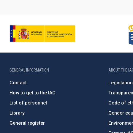
GENERAL INFORMATION
ABOUT THE IA
Contact
Legislation
How to get to the IAC
Transpare
List of personnel
Code of eth
Library
Gender equa
General register
Environment