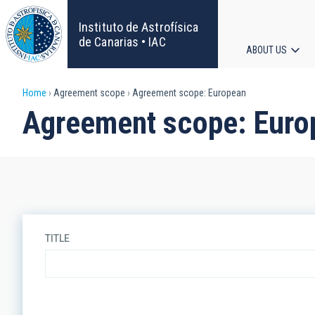
Skip
to
Instituto de Astrofísica
main
de Canarias • IAC
ABOUT US
content
Main
Breadcrumb
Home
Agreement scope
Agreement scope: European
navigat
Agreement scope: Euro
TITLE