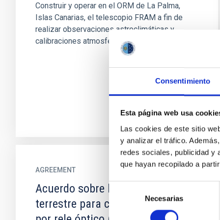
Construir y operar en el ORM de La Palma,
Islas Canarias, el telescopio FRAM a fin de
realizar observaciones astroclimáticas y
calibraciones atmosféricas del...
Consentimiento
Esta página web usa cookie
Las cookies de este sitio we
y analizar el tráfico. Ademá
redes sociales, publicidad y
que hayan recopilado a parti
AGREEMENT
Acuerdo sobre la estación óptica
Selección
Necesarias
de
terrestre para comunicaciones
consentimiento
por rele óptico (OGS).