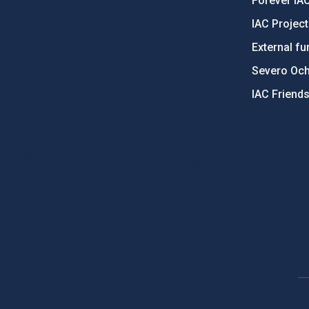
Forever IA
IAC Projec
External fu
Severo Oc
IAC Friend
PostFooter > Newsletter link