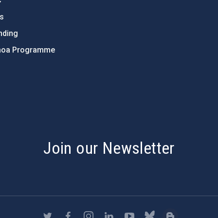
C
ts
nding
hoa Programme
s
Join our Newsletter