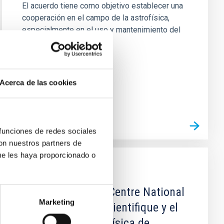
El acuerdo tiene como objetivo establecer una
cooperación en el campo de la astrofísica,
especialmente en el uso y mantenimiento del
Resonant Scattering...
Acerca de las cookies
 funciones de redes sociales
con nuestros partners de
ue les haya proporcionado o
AGREEMENT
Convenio entre el Centre National
Marketing
de la Recherche Scientifique y el
Instituto de Astrofísica de