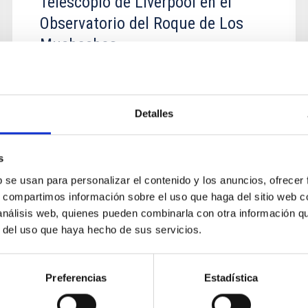
Telescopio de Liverpool en el
Observatorio del Roque de Los
Muchachos
Autorizar a la JMU a instalar y operar en el
Observatorio del Roque de Los Muchachos el
Telescopio de Liverpool.
Detalles
s
b se usan para personalizar el contenido y los anuncios, ofrecer
s, compartimos información sobre el uso que haga del sitio web 
 análisis web, quienes pueden combinarla con otra información q
r del uso que haya hecho de sus servicios.
AGREEMENT
Convenio de Colaboración para el
Preferencias
Estadística
Stellar Observations Network
Group (SONG)