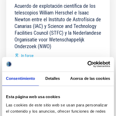
Acuerdo de explotación científica de los
telescopios William Herschel e Isaac
Newton entre el Instituto de Astrofísica de
Canarias (IAC) y Science and Technology
Facilities Council (STFC) y la Nederlandese
Organisatie voor Wetenschappelijk
Onderzoek (NWO)
In force
Consentimiento
Detalles
Acerca de las cookies
Acuerdo para la instalación del Telescopio
Esta página web usa cookies
de Treinta Metros (TMT) en el
Las cookies de este sitio web se usan para personalizar
Observatorio del Roque de los Muchachos
el contenido y los anuncios, ofrecer funciones de redes