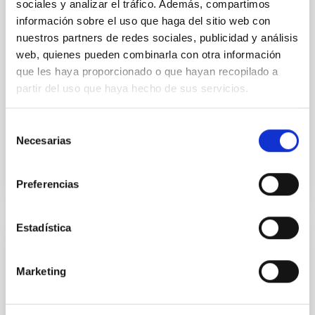
entre el IAC y el TMT International
sociales y analizar el tráfico. Además, compartimos
Observatory LLC
información sobre el uso que haga del sitio web con
nuestros partners de redes sociales, publicidad y análisis
Regular las condiciones para la instalación del TMT
web, quienes pueden combinarla con otra información
en el ORM, su futura operación y, cuando así se
que les haya proporcionado o que hayan recopilado a
decida de mutuo acuerdo, su demolición, retirada y
partir del uso que haya hecho de sus servicios.
restauración del emplazamiento
In-force date
03/29/2017
-
03/29/2021
Selección
Not in force
Necesarias
de
consentimiento
Preferencias
Estadística
Acuerdo de Colaboración entre Leading-On
y el IAC para el desarrollo del proyecto "Un
Marketing
espacio para crecer" en el Observatorio
del Teide.