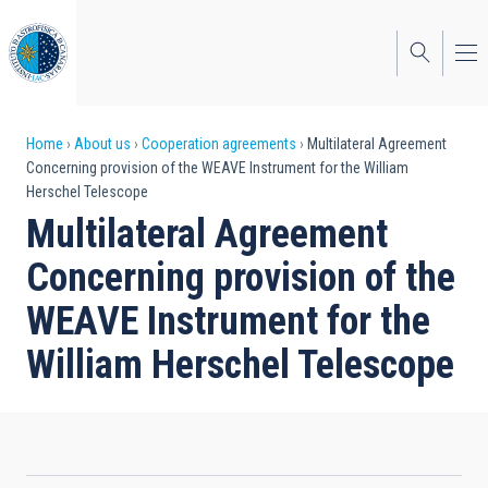
Skip
to
main
content
Breadcrumb
Home
About us
Cooperation agreements
Multilateral Agreement
Concerning provision of the WEAVE Instrument for the William
Herschel Telescope
Multilateral Agreement
Concerning provision of the
WEAVE Instrument for the
William Herschel Telescope