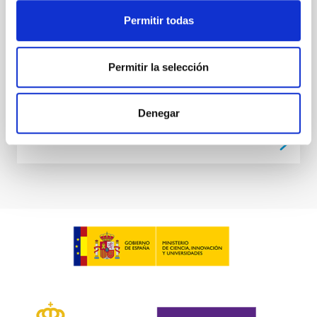
Posibilitar el desarrollo de las actividades que
Permitir todas
conforman el proyecto "Un espacio para crecer" en el
Observatorio del Teide.
Permitir la selección
In-force date
03/28/2017
-
03/28/2018
Not in force
Denegar