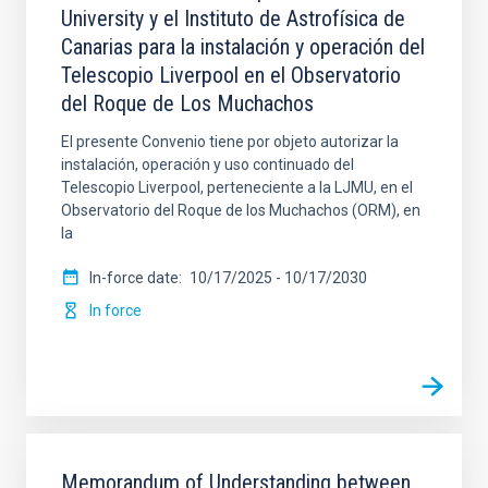
University y el Instituto de Astrofísica de
Canarias para la instalación y operación del
SIGNATORY PARTY
Telescopio Liverpool en el Observatorio
del Roque de Los Muchachos
El presente Convenio tiene por objeto autorizar la
SIGNED AT (MIN)
instalación, operación y uso continuado del
Telescopio Liverpool, perteneciente a la LJMU, en el
Observatorio del Roque de los Muchachos (ORM), en
la
SIGNED AT (MAX)
LEGAL FRAMEWORK
In-force date
10/17/2025
-
10/17/2030
In force
SECTOR
SORT BY
ORDER
Memorandum of Understanding between