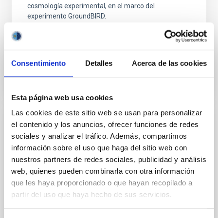
cosmología experimental, en el marco del
experimento GroundBIRD.
In-force date
09/01/2025
-
09/01/2029
In force
Consentimiento
Detalles
Acerca de las cookies
Esta página web usa cookies
Las cookies de este sitio web se usan para personalizar
el contenido y los anuncios, ofrecer funciones de redes
Adenda de prórroga del Convenio entre el
sociales y analizar el tráfico. Además, compartimos
Centro de Astrobiología de los Institutos
información sobre el uso que haga del sitio web con
Nacionales de Ciencias Naturales de
nuestros partners de redes sociales, publicidad y análisis
Japón y el Instituto de Astrofísica de
web, quienes pueden combinarla con otra información
Canarias para el uso de MuSCAT2 en el
que les haya proporcionado o que hayan recopilado a
Telescopio Carlos Sánchez
partir del uso que haya hecho de sus servicios.
Establecer la prórroga del Convenio entre el Centro