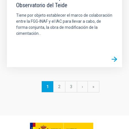
Observatorio del Teide
Tiene por objeto establecer el marco de colaboración
entre la FGG-INAF y el IAC para llevar a cabo, de
forma conjunta, la obra de modificación de la
cimentación...
Pagination
Current
1
Page
2
Page
3
Next
›
last
»
page
page
page