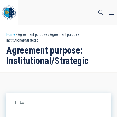
Skip
to
main
content
Breadcrumb
Home
Agreement purpose
Agreement purpose:
Institutional/Strategic
Agreement purpose:
Institutional/Strategic
TITLE