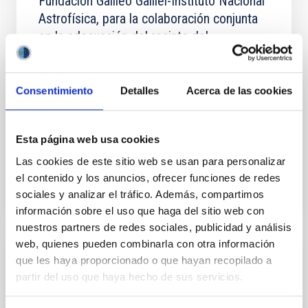
Fundación Galileo Galilei-Instituto Nacional
Astrofísica, para la colaboración conjunta
en la adecuación del recinto del
Telescopio STRIP en el Observatorio del
Teide
Consentimiento
Detalles
Acerca de las cookies
Tiene por objeto establecer la prórroga de la
colaboración entre la FGG-INAF y el IAC para llevar a
cabo, de forma conjunta, la obra de modificación de
Esta página web usa cookies
la...
Las cookies de este sitio web se usan para personalizar
el contenido y los anuncios, ofrecer funciones de redes
sociales y analizar el tráfico. Además, compartimos
información sobre el uso que haga del sitio web con
nuestros partners de redes sociales, publicidad y análisis
web, quienes pueden combinarla con otra información
que les haya proporcionado o que hayan recopilado a
AGREEMENT
partir del uso que haya hecho de sus servicios.
Adenda de prórroga del Convenio entre la
Agencia Estatal de Meteorología y el