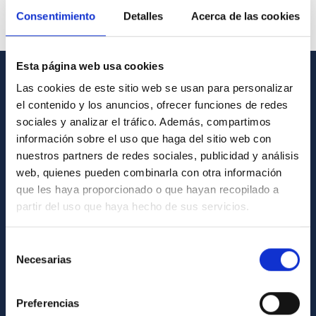
Consentimiento
Detalles
Acerca de las cookies
Esta página web usa cookies
Las cookies de este sitio web se usan para personalizar
GENERAL INFORMATION
el contenido y los anuncios, ofrecer funciones de redes
Contact
sociales y analizar el tráfico. Además, compartimos
información sobre el uso que haga del sitio web con
How to get to the IAC
nuestros partners de redes sociales, publicidad y análisis
List of personnel
web, quienes pueden combinarla con otra información
que les haya proporcionado o que hayan recopilado a
Library
partir del uso que haya hecho de sus servicios.
General register
Selección
ABOUT THE IAC
Necesarias
de
consentimiento
Legislation
Preferencias
Transparency