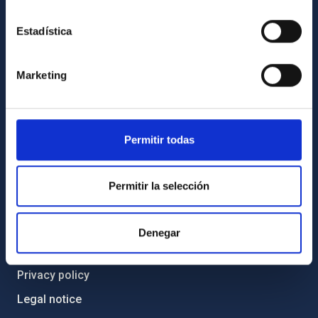
Code of ethics and anti-fraud policy
Estadística
Gender equality and diversity
Environment and Sustainability
Marketing
Forever IAC
IAC Projects
External funding
Permitir todas
Severo Ochoa Programme
IAC Friends
Permitir la selección
IAC PORTAL
Denegar
Sitemap
Privacy policy
Legal notice