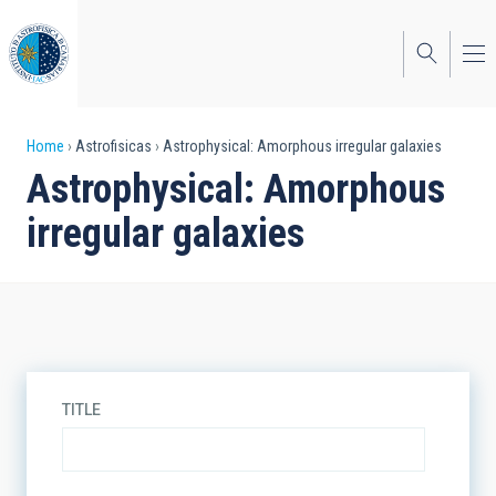
Skip
to
main
content
Breadcrumb
Home
Astrofisicas
Astrophysical: Amorphous irregular galaxies
Astrophysical: Amorphous
irregular galaxies
TITLE