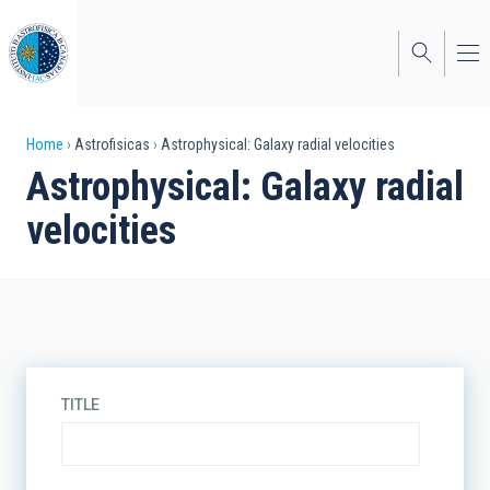
Skip
to
main
content
Breadcrumb
Home
Astrofisicas
Astrophysical: Galaxy radial velocities
Astrophysical: Galaxy radial
velocities
TITLE