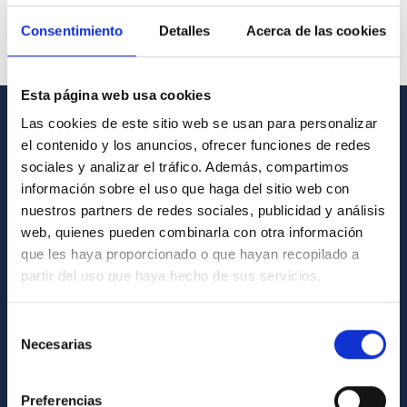
Consentimiento
Detalles
Acerca de las cookies
Esta página web usa cookies
Las cookies de este sitio web se usan para personalizar
GENERAL INFORMATION
el contenido y los anuncios, ofrecer funciones de redes
sociales y analizar el tráfico. Además, compartimos
Contact
información sobre el uso que haga del sitio web con
How to get to the IAC
nuestros partners de redes sociales, publicidad y análisis
web, quienes pueden combinarla con otra información
List of personnel
que les haya proporcionado o que hayan recopilado a
Library
partir del uso que haya hecho de sus servicios.
General register
Selección
Necesarias
de
ABOUT THE IAC
consentimiento
Legislation
Preferencias