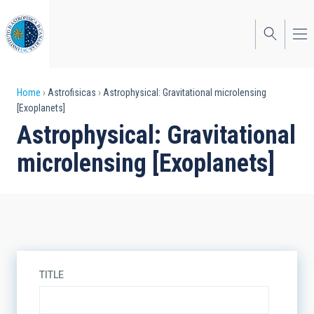
Skip
to
main
content
Breadcrumb
Home
Astrofisicas
Astrophysical: Gravitational microlensing
[Exoplanets]
Astrophysical: Gravitational
microlensing [Exoplanets]
TITLE