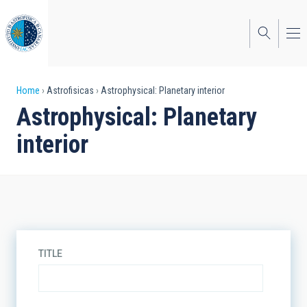
Skip
to
main
content
Breadcrumb
Home
Astrofisicas
Astrophysical: Planetary interior
Astrophysical: Planetary
interior
TITLE