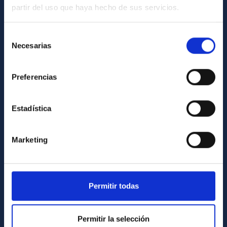
partir del uso que haya hecho de sus servicios.
GENERAL INFORMATION
Contact
Selección
Necesarias
de
How to get to the IAC
consentimiento
List of personnel
Preferencias
Library
General register
Estadística
ABOUT THE IAC
Marketing
Legislation
Transparency
Code of ethics and anti-fraud policy
Permitir todas
Gender equality and diversity
Environment and Sustainability
Permitir la selección