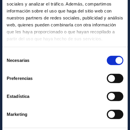
sociales y analizar el tráfico. Además, compartimos
información sobre el uso que haga del sitio web con
ABOUT THE IAC
nuestros partners de redes sociales, publicidad y análisis
Legislation
web, quienes pueden combinarla con otra información
que les haya proporcionado o que hayan recopilado a
Transparency
partir del uso que haya hecho de sus servicios.
Code of ethics and anti-fraud policy
Gender equality and diversity
Selección
Necesarias
de
Environment and Sustainability
consentimiento
Forever IAC
Preferencias
IAC Projects
External funding
Estadística
Severo Ochoa Programme
IAC Friends
Marketing
IAC PORTAL