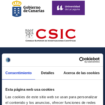
GENERAL INFORMATION
Contact
Consentimiento
Detalles
Acerca de las cookies
How to get to the IAC
List of personnel
Esta página web usa cookies
Library
Las cookies de este sitio web se usan para personalizar
el contenido y los anuncios, ofrecer funciones de redes
General register