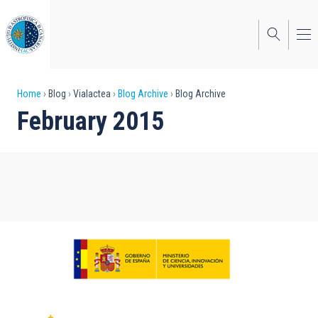
Skip
to
main
content
Breadcrumb
Home
Blog
Vialactea
Blog Archive
Blog Archive
February 2015